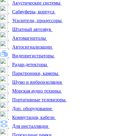
Акустические системы
Сабвуферы, корпуса
Усилители, процессоры
Штатный автозвук
Автомагнитолы
Автосигнализации
Видеорегистраторы
Радар-детекторы
Парктроники, камеры
Шумо и виброизоляция
Морская аудио техника
Портативные телевизоры
Доп. оборудование
Коммутация, кабели
Для инсталляции
Переходные рамки