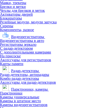
Маяки, трекеры
Брелки и метки
Чехлы для брелков и меток
Активаторы дверей
Блокираторы
Релейные модули, модули запуска
Сирены
Компоненты, разное
Видеорегистраторы
Видеорегистраторы в авто
Регистраторы зеркало
С радар-детектором
С дополнительными камерами
На присоске
Аксессуары для регистраторов
Карты памяти
Радар-детекторы
Радар-детекторы, антирадары
Комбо радар-детекторы
Аксессуары для радар-детекторов
Парктроники, камеры
Парктроники
Камеры универсальные
Камеры в штатное место
Камеры видеорегистраторов