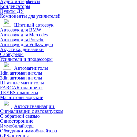
Аудио-интерфейсы
Конденсаторы
Пульты ДУ
Компоненты для усилителей
Штатный автозвук
Автозвук для BMW
Автозвук для Mercedes
Автозвук для Porsche
Автозвук для Volkswagen
Акустика, динамики
Сабвуферы
Усилители и процессоры
Автомагнитолы
1din автомагнитолы
2din автомагнитолы
Штатные магнитолы
FARCAR планшеты
TEYES планшеты
Магнитолы морские
Автосигнализации
Сигнализации с автозапуском
С обратной связью
Односторонние
Иммобилайзеры
Обходчики иммобилайзера
GPS-антенны