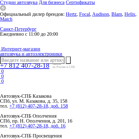
Студии автозвука
Для бизнеса
Сертификаты
Официальный дилер брендов:
Hertz
,
Focal
,
Audison
,
Blam
,
Helix
,
Match
Санкт-Петербург
Ежедневно с 11:00 до 20:00
Интернет-магазин
автозвука и автоэлектроники
+7 812 407-28-18
заказы
по России и СПб
0
0
0
Автозвук-СПБ
Казакова
СПб, ул. М. Казакова, д. 35, 158
тел.
+7 (812) 407-28-18, доб. 158
Автозвук-СПБ
Ополчения
СПб, пр. Н. Ополчения, д. 201, 16
тел.
+7 (812) 407-28-18, доб. 16
Автозвук-СПБ
Просвещения