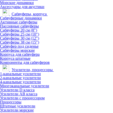
Морские динамики
Аксессуары для акустики
Сабвуферы, корпуса
Сабвуферные динамики
Активные сабвуферы
Пассивные сабвуферы
Сабвуферы 20 см (8")
Сабвуферы 25 см (10")
Сабвуферы 30 см (12")
Сабвуферы 38 см (15")
Сабвуфер под сиденье
Сабвуферы морские
Корпуса для сабвуфера
Корпуса штатные
Компоненты для сабвуферов
Усилители, процессоры
1-канальные усилители
2-канальные усилители
4-канальные усилители
Многоканальные усилители
Усилители D класса
Усилители АВ класса
Усилители с процессором
Процессоры
Штатные усилители
Усилители морские