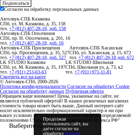
Подписаться
Согласен на обработку персональных данных
Автозвук-СПБ Казакова
СПб, ул. М. Казакова, д. 35, 158
тел.
+7 (812) 407-28-18, доб. 158
Автозвук-СПБ Ополчения
СПб, пр. Н. Ополчения, д. 201, 16
тел.
+7 (812) 407-28-18, доб. 16
Автозвук-СПБ Просвещения
Автозвук-СПБ Хасанская
СПб, пр. Просвещения, д. 35, 527
СПб, ул. Хасанская, д. 15, 672
тел.
+7 (812) 407-28-18, доб. 527
тел.
+7 (812) 407-28-18 доб. 672
LK STUDIO Казакова
LK STUDIO Школьная
СПб, ул. М. Казакова, д. 35, 197
СПб, Школьная ул, д. 73, к2
тел.
+7 (911) 253-63-63
тел.
+7 (911) 971-11-81
Смотреть все на карте
© Автозвук-СПб, 2000-2026
Политика конфиденциальности
Согласие на обработку Cookie
Согласие на обработку данных
Публичная оферта
Обращаем ваше внимание! Цены, указанные на сайте, не
являются публичной офертой! В наших розничных магазинах
стоимость товара может быть выше. Данный интернет-сайт
носит исключительно информационный характер и ни при
каких условиях не является публичной офертой, определяемой
Продолжая
положениями Статьи 437 (п.2) Гражданского кодекса РФ"
использовать сайт, вы
Выберите город:
даёте согласие на
обработку
файлов