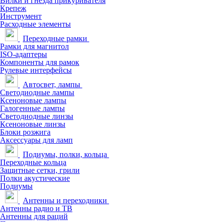
Вилки и гнезда прикуривателя
Крепеж
Инструмент
Расходные элементы
Переходные рамки
Рамки для магнитол
ISO-адаптеры
Компоненты для рамок
Рулевые интерфейсы
Автосвет, лампы
Светодиодные лампы
Ксеноновые лампы
Галогенные лампы
Светодиодные линзы
Ксеноновые линзы
Блоки розжига
Аксессуары для ламп
Подиумы, полки, кольца
Переходные кольца
Защитные сетки, грили
Полки акустические
Подиумы
Антенны и переходники
Антенны радио и ТВ
Антенны для раций