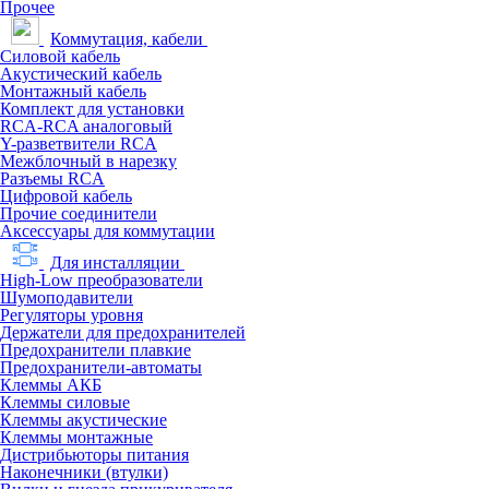
Прочее
Коммутация, кабели
Силовой кабель
Акустический кабель
Монтажный кабель
Комплект для установки
RCA-RCA аналоговый
Y-разветвители RCA
Межблочный в нарезку
Разъемы RCA
Цифровой кабель
Прочие соединители
Аксессуары для коммутации
Для инсталляции
High-Low преобразователи
Шумоподавители
Регуляторы уровня
Держатели для предохранителей
Предохранители плавкие
Предохранители-автоматы
Клеммы АКБ
Клеммы силовые
Клеммы акустические
Клеммы монтажные
Дистрибьюторы питания
Наконечники (втулки)