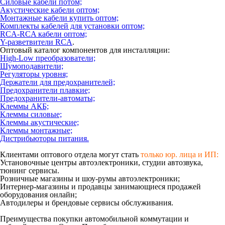
Силовые кабели потом;
Акустические кабели оптом;
Монтажные кабели купить оптом;
Комплекты кабелей для установки оптом;
RCA-RCA кабели оптом;
Y-разветвители RCA
.
Оптовый каталог компонентов для инсталляции:
High-Low преобразователи;
Шумоподавители;
Регуляторы уровня;
Держатели для предохранителей;
Предохранители плавкие;
Предохранители-автоматы;
Клеммы АКБ;
Клеммы силовые;
Клеммы акустические;
Клеммы монтажные;
Дистрибьюторы питания.
Клиентами оптового отдела могут стать
только юр. лица и ИП:
Установочные центры
автоэлектроники, студии автозвука,
тюнинг сервисы.
Розничные магазины
и шоу-румы автоэлектроники;
Интернер-магазины
и продавцы занимающиеся продажей
оборудования онлайн;
Автодилеры
и брендовые сервисы обслуживания.
Преимущества покупки автомобильной коммутации и