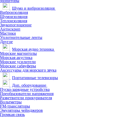
Мониторы
Шумо и виброизоляция
Виброизоляция
Шумоизоляция
Теплоизоляция
Звукопоглощение
Антискрип
Мастики
Уплотнительные ленты
Другое
Морская аудио техника
Морские магнитолы
Морская акустика
Морские усилители
Морские сабвуферы
Аксессуары для морского звука
Портативные телевизоры
Доп. оборудование
Пуско-зарядные устройства
Преобразователи напряжения
Разветвители прикуривателя
Вольтметры
FM-трансляторы
Эмуляторы чейнджеров
Громкая связь