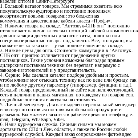
кабелей оптом в Санкт-Петербурге
1. Большой каталог товаров.
Мы стремимся охватить всю
покупательскую аудиторию и постоянно пополняем
ассортимент новыми товарами: это бюджетная
коммутация и качественные кабели класса «Профи».
2. Наличие товара на складе.
"Автозвук-СПБ опт" постоянно
отслеживает наличие ключевых позиций кабелей и компонентов
для инсталяции доступных для опта: хиты, новинки или
специализированные товары под клиента. Все, что нужно, вы
сможете легко заказать – у нас полное наличие на складе.
3. Низкие цены для опта.
Стоимость коммутации в "Автозвук-
СПБ опт" приятно отличается от предложений других
поставщиков. Такие условия возможны благодаря прямым
дилерским поставкам техники без переплат, напрямую с
заводов-изготовителей и у представительств.
4. Сервис.
Мы сделали каталог подбора удобным и простым,
чтобы клиент мог отыскать технику как по цене или бренду, так
и по любому другому параметру (типоразмер, функции и т.д.).
Каждый товар, представленный на сайте как наличествующий,
есть в наличии в наших магазинах, по каждому из товаров есть
подробные описания и актуальная стоимость.
5. Личный менеджер
. Для вас выделен персональный менеджер
и эксперт по оптовым поставкам кабельной продукции и
разъемов. Вы можете связаться в рабочее время по телефону, e-
mail, Telegram, Whatsapp, Viber.
6. Наша курьерская служба.
Своими силами мы можем
доставить по СПб и Лен. области, а также по России любой
курьерской службой. Каждый заказ сопровождаем фото/видео