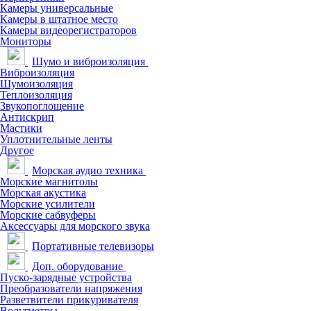
Камеры универсальные
Камеры в штатное место
Камеры видеорегистраторов
Мониторы
Шумо и виброизоляция
Виброизоляция
Шумоизоляция
Теплоизоляция
Звукопоглощение
Антискрип
Мастики
Уплотнительные ленты
Другое
Морская аудио техника
Морские магнитолы
Морская акустика
Морские усилители
Морские сабвуферы
Аксессуары для морского звука
Портативные телевизоры
Доп. оборудование
Пуско-зарядные устройства
Преобразователи напряжения
Разветвители прикуривателя
Вольтметры