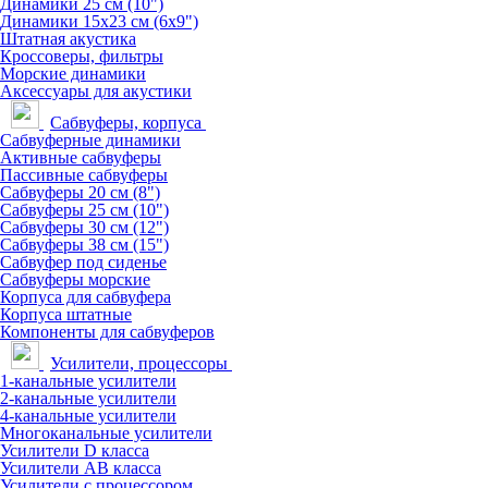
Динамики 25 см (10")
Динамики 15х23 см (6х9")
Штатная акустика
Кроссоверы, фильтры
Морские динамики
Аксессуары для акустики
Сабвуферы, корпуса
Сабвуферные динамики
Активные сабвуферы
Пассивные сабвуферы
Сабвуферы 20 см (8")
Сабвуферы 25 см (10")
Сабвуферы 30 см (12")
Сабвуферы 38 см (15")
Сабвуфер под сиденье
Сабвуферы морские
Корпуса для сабвуфера
Корпуса штатные
Компоненты для сабвуферов
Усилители, процессоры
1-канальные усилители
2-канальные усилители
4-канальные усилители
Многоканальные усилители
Усилители D класса
Усилители АВ класса
Усилители с процессором