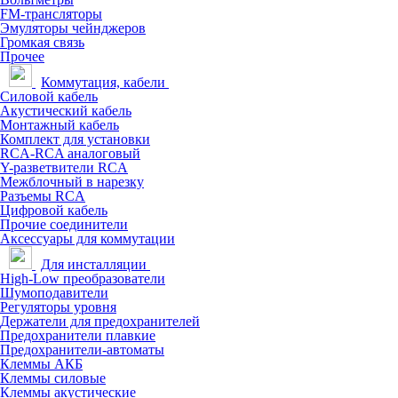
FM-трансляторы
Эмуляторы чейнджеров
Громкая связь
Прочее
Коммутация, кабели
Силовой кабель
Акустический кабель
Монтажный кабель
Комплект для установки
RCA-RCA аналоговый
Y-разветвители RCA
Межблочный в нарезку
Разъемы RCA
Цифровой кабель
Прочие соединители
Аксессуары для коммутации
Для инсталляции
High-Low преобразователи
Шумоподавители
Регуляторы уровня
Держатели для предохранителей
Предохранители плавкие
Предохранители-автоматы
Клеммы АКБ
Клеммы силовые
Клеммы акустические