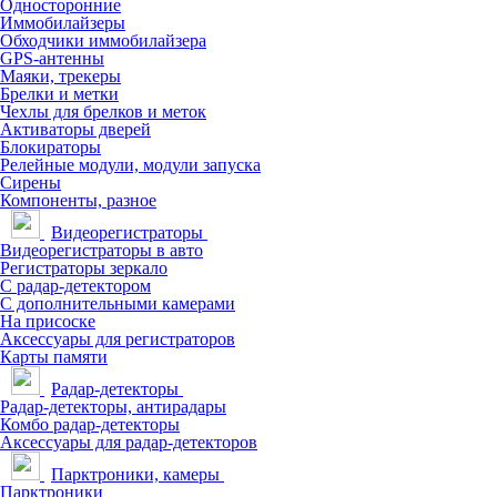
Односторонние
Иммобилайзеры
Обходчики иммобилайзера
GPS-антенны
Маяки, трекеры
Брелки и метки
Чехлы для брелков и меток
Активаторы дверей
Блокираторы
Релейные модули, модули запуска
Сирены
Компоненты, разное
Видеорегистраторы
Видеорегистраторы в авто
Регистраторы зеркало
С радар-детектором
С дополнительными камерами
На присоске
Аксессуары для регистраторов
Карты памяти
Радар-детекторы
Радар-детекторы, антирадары
Комбо радар-детекторы
Аксессуары для радар-детекторов
Парктроники, камеры
Парктроники