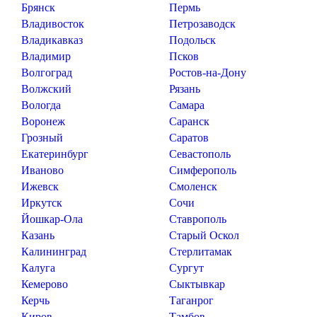
Брянск
Пермь
Владивосток
Петрозаводск
Владикавказ
Подольск
Владимир
Псков
Волгоград
Ростов-на-Дону
Волжский
Рязань
Вологда
Самара
Воронеж
Саранск
Грозный
Саратов
Екатеринбург
Севастополь
Иваново
Симферополь
Ижевск
Смоленск
Иркутск
Сочи
Йошкар-Ола
Ставрополь
Казань
Старый Оскол
Калининград
Стерлитамак
Калуга
Сургут
Кемерово
Сыктывкар
Керчь
Таганрог
Киров
Тамбов