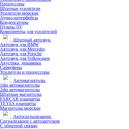
Процессоры
Штатные усилители
Усилители морские
Аудио-интерфейсы
Конденсаторы
Пульты ДУ
Компоненты для усилителей
Штатный автозвук
Автозвук для BMW
Автозвук для Mercedes
Автозвук для Porsche
Автозвук для Volkswagen
Акустика, динамики
Сабвуферы
Усилители и процессоры
Автомагнитолы
1din автомагнитолы
2din автомагнитолы
Штатные магнитолы
FARCAR планшеты
TEYES планшеты
Магнитолы морские
Автосигнализации
Сигнализации с автозапуском
С обратной связью