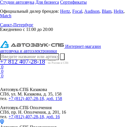
Студии автозвука
Для бизнеса
Сертификаты
Официальный дилер брендов:
Hertz
,
Focal
,
Audison
,
Blam
,
Helix
,
Match
Санкт-Петербург
Ежедневно с 11:00 до 20:00
Интернет-магазин
автозвука и автоэлектроники
+7 812 407-28-18
заказы
по России и СПб
0
0
0
Автозвук-СПБ
Казакова
СПб, ул. М. Казакова, д. 35, 158
тел.
+7 (812) 407-28-18, доб. 158
Автозвук-СПБ
Ополчения
СПб, пр. Н. Ополчения, д. 201, 16
тел.
+7 (812) 407-28-18, доб. 16