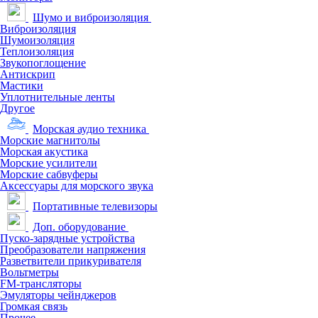
Шумо и виброизоляция
Виброизоляция
Шумоизоляция
Теплоизоляция
Звукопоглощение
Антискрип
Мастики
Уплотнительные ленты
Другое
Морская аудио техника
Морские магнитолы
Морская акустика
Морские усилители
Морские сабвуферы
Аксессуары для морского звука
Портативные телевизоры
Доп. оборудование
Пуско-зарядные устройства
Преобразователи напряжения
Разветвители прикуривателя
Вольтметры
FM-трансляторы
Эмуляторы чейнджеров
Громкая связь
Прочее