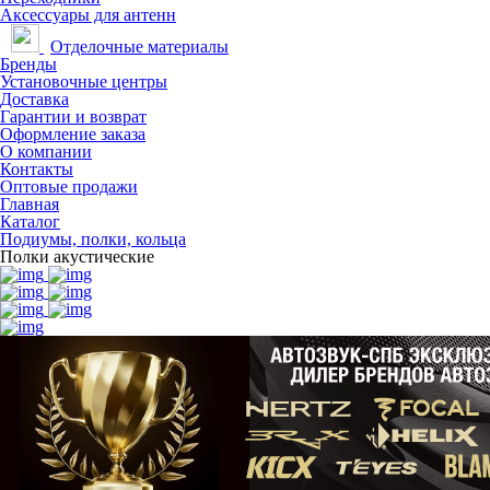
Аксессуары для антенн
Отделочные материалы
Бренды
Установочные центры
Доставка
Гарантии и возврат
Оформление заказа
О компании
Контакты
Оптовые продажи
Главная
Каталог
Подиумы, полки, кольца
Полки акустические