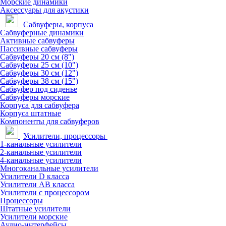
Морские динамики
Аксессуары для акустики
Сабвуферы, корпуса
Сабвуферные динамики
Активные сабвуферы
Пассивные сабвуферы
Сабвуферы 20 см (8")
Сабвуферы 25 см (10")
Сабвуферы 30 см (12")
Сабвуферы 38 см (15")
Сабвуфер под сиденье
Сабвуферы морские
Корпуса для сабвуфера
Корпуса штатные
Компоненты для сабвуферов
Усилители, процессоры
1-канальные усилители
2-канальные усилители
4-канальные усилители
Многоканальные усилители
Усилители D класса
Усилители АВ класса
Усилители с процессором
Процессоры
Штатные усилители
Усилители морские
Аудио-интерфейсы