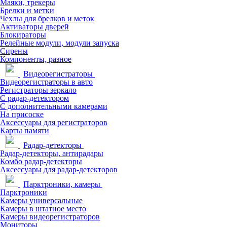
Маяки, трекеры
Брелки и метки
Чехлы для брелков и меток
Активаторы дверей
Блокираторы
Релейные модули, модули запуска
Сирены
Компоненты, разное
Видеорегистраторы
Видеорегистраторы в авто
Регистраторы зеркало
С радар-детектором
С дополнительными камерами
На присоске
Аксессуары для регистраторов
Карты памяти
Радар-детекторы
Радар-детекторы, антирадары
Комбо радар-детекторы
Аксессуары для радар-детекторов
Парктроники, камеры
Парктроники
Камеры универсальные
Камеры в штатное место
Камеры видеорегистраторов
Мониторы