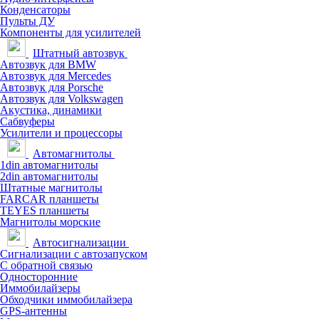
Конденсаторы
Пульты ДУ
Компоненты для усилителей
Штатный автозвук
Автозвук для BMW
Автозвук для Mercedes
Автозвук для Porsche
Автозвук для Volkswagen
Акустика, динамики
Сабвуферы
Усилители и процессоры
Автомагнитолы
1din автомагнитолы
2din автомагнитолы
Штатные магнитолы
FARCAR планшеты
TEYES планшеты
Магнитолы морские
Автосигнализации
Сигнализации с автозапуском
С обратной связью
Односторонние
Иммобилайзеры
Обходчики иммобилайзера
GPS-антенны