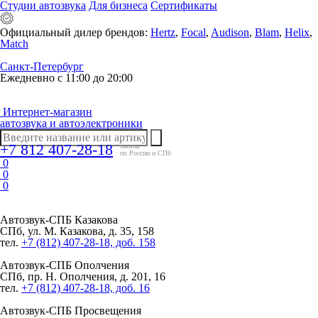
Студии автозвука
Для бизнеса
Сертификаты
Официальный дилер брендов:
Hertz
,
Focal
,
Audison
,
Blam
,
Helix
,
Match
Санкт-Петербург
Ежедневно с 11:00 до 20:00
Интернет-магазин
автозвука и автоэлектроники
+7 812 407-28-18
заказы
по России и СПб
0
0
0
Автозвук-СПБ
Казакова
СПб, ул. М. Казакова, д. 35, 158
тел.
+7 (812) 407-28-18, доб. 158
Автозвук-СПБ
Ополчения
СПб, пр. Н. Ополчения, д. 201, 16
тел.
+7 (812) 407-28-18, доб. 16
Автозвук-СПБ
Просвещения