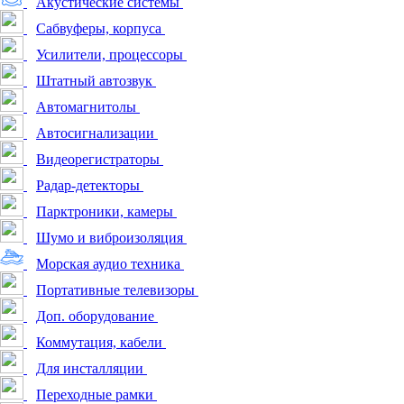
Акустические системы
Сабвуферы, корпуса
Усилители, процессоры
Штатный автозвук
Автомагнитолы
Автосигнализации
Видеорегистраторы
Радар-детекторы
Парктроники, камеры
Шумо и виброизоляция
Морская аудио техника
Портативные телевизоры
Доп. оборудование
Коммутация, кабели
Для инсталляции
Переходные рамки