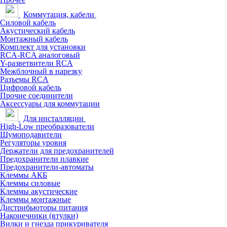
Коммутация, кабели
Силовой кабель
Акустический кабель
Монтажный кабель
Комплект для установки
RCA-RCA аналоговый
Y-разветвители RCA
Межблочный в нарезку
Разъемы RCA
Цифровой кабель
Прочие соединители
Аксессуары для коммутации
Для инсталляции
High-Low преобразователи
Шумоподавители
Регуляторы уровня
Держатели для предохранителей
Предохранители плавкие
Предохранители-автоматы
Клеммы АКБ
Клеммы силовые
Клеммы акустические
Клеммы монтажные
Дистрибьюторы питания
Наконечники (втулки)
Вилки и гнезда прикуривателя