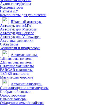
Аудио-интерфейсы
Конденсаторы
Пульты ДУ
Компоненты для усилителей
Штатный автозвук
Автозвук для BMW
Автозвук для Mercedes
Автозвук для Porsche
Автозвук для Volkswagen
Акустика, динамики
Сабвуферы
Усилители и процессоры
Автомагнитолы
1din автомагнитолы
2din автомагнитолы
Штатные магнитолы
FARCAR планшеты
TEYES планшеты
Магнитолы морские
Автосигнализации
Сигнализации с автозапуском
С обратной связью
Односторонние
Иммобилайзеры
Обходчики иммобилайзера