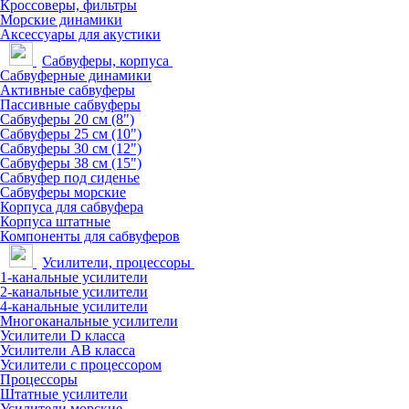
Кроссоверы, фильтры
Морские динамики
Аксессуары для акустики
Сабвуферы, корпуса
Сабвуферные динамики
Активные сабвуферы
Пассивные сабвуферы
Сабвуферы 20 см (8")
Сабвуферы 25 см (10")
Сабвуферы 30 см (12")
Сабвуферы 38 см (15")
Сабвуфер под сиденье
Сабвуферы морские
Корпуса для сабвуфера
Корпуса штатные
Компоненты для сабвуферов
Усилители, процессоры
1-канальные усилители
2-канальные усилители
4-канальные усилители
Многоканальные усилители
Усилители D класса
Усилители АВ класса
Усилители с процессором
Процессоры
Штатные усилители
Усилители морские