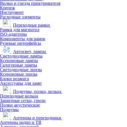
Вилки и гнезда прикуривателя
Крепеж
Инструмент
Расходные элементы
Переходные рамки
Рамки для магнитол
ISO-адаптеры
Компоненты для рамок
Рулевые интерфейсы
Автосвет, лампы
Светодиодные лампы
Ксеноновые лампы
Галогенные лампы
Светодиодные линзы
Ксеноновые линзы
Блоки розжига
Аксессуары для ламп
Подиумы, полки, кольца
Переходные кольца
Защитные сетки, грили
Полки акустические
Подиумы
Антенны и переходники
Антенны радио и ТВ
Антенны для раций