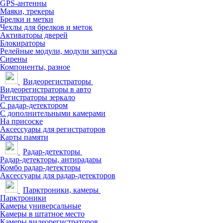
GPS-антенны
Маяки, трекеры
Брелки и метки
Чехлы для брелков и меток
Активаторы дверей
Блокираторы
Релейные модули, модули запуска
Сирены
Компоненты, разное
Видеорегистраторы
Видеорегистраторы в авто
Регистраторы зеркало
С радар-детектором
С дополнительными камерами
На присоске
Аксессуары для регистраторов
Карты памяти
Радар-детекторы
Радар-детекторы, антирадары
Комбо радар-детекторы
Аксессуары для радар-детекторов
Парктроники, камеры
Парктроники
Камеры универсальные
Камеры в штатное место
Камеры видеорегистраторов