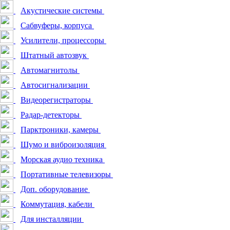
Акустические системы
Сабвуферы, корпуса
Усилители, процессоры
Штатный автозвук
Автомагнитолы
Автосигнализации
Видеорегистраторы
Радар-детекторы
Парктроники, камеры
Шумо и виброизоляция
Морская аудио техника
Портативные телевизоры
Доп. оборудование
Коммутация, кабели
Для инсталляции