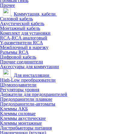
Громкая связь
Прочее
Коммутация, кабели
Силовой кабель
Акустический кабель
Монтажный кабель
Комплект для установки
RCA-RCA аналоговый
Y-разветвители RCA
Межблочный в нарезку
Разъемы RCA
Цифровой кабель
Прочие соединители
Аксессуары для коммутации
Для инсталляции
High-Low преобразователи
Шумоподавители
Регуляторы уровня
Держатели для предохранителей
Предохранители плавкие
Предохранители-автоматы
Клеммы АКБ
Клеммы силовые
Клеммы акустические
Клеммы монтажные
Дистрибьюторы питания
Наконечники (втулки)