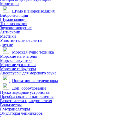
Мониторы
Шумо и виброизоляция
Виброизоляция
Шумоизоляция
Теплоизоляция
Звукопоглощение
Антискрип
Мастики
Уплотнительные ленты
Другое
Морская аудио техника
Морские магнитолы
Морская акустика
Морские усилители
Морские сабвуферы
Аксессуары для морского звука
Портативные телевизоры
Доп. оборудование
Пуско-зарядные устройства
Преобразователи напряжения
Разветвители прикуривателя
Вольтметры
FM-трансляторы
Эмуляторы чейнджеров