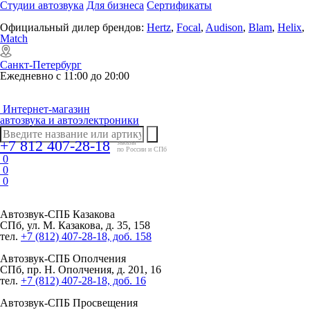
Студии автозвука
Для бизнеса
Сертификаты
Официальный дилер брендов:
Hertz
,
Focal
,
Audison
,
Blam
,
Helix
,
Match
Санкт-Петербург
Ежедневно с 11:00 до 20:00
Интернет-магазин
автозвука и автоэлектроники
+7 812 407-28-18
заказы
по России и СПб
0
0
0
Автозвук-СПБ
Казакова
СПб, ул. М. Казакова, д. 35, 158
тел.
+7 (812) 407-28-18, доб. 158
Автозвук-СПБ
Ополчения
СПб, пр. Н. Ополчения, д. 201, 16
тел.
+7 (812) 407-28-18, доб. 16
Автозвук-СПБ
Просвещения