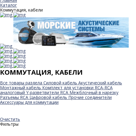
Главная
Каталог
Коммутация, кабели
КОММУТАЦИЯ, КАБЕЛИ
Все товары раздела
Силовой кабель
Акустический кабель
Монтажный кабель
Комплект для установки
RCA-RCA
аналоговый
Y-разветвители RCA
Межблочный в нарезку
Разъемы RCA
Цифровой кабель
Прочие соединители
Аксессуары для коммутации
Очистить
Фильтры