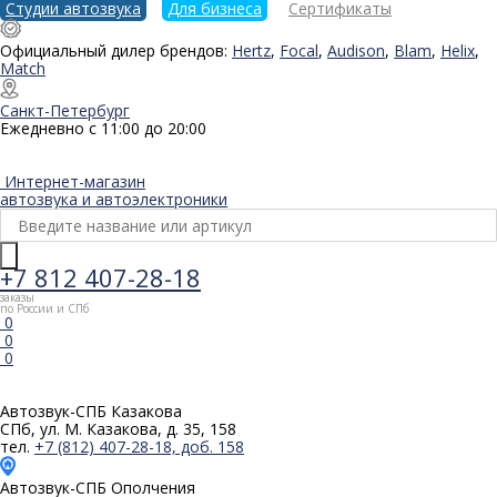
Студии автозвука
Для бизнеса
Сертификаты
Официальный дилер брендов:
Hertz
,
Focal
,
Audison
,
Blam
,
Helix
,
Match
Санкт-Петербург
Ежедневно с 11:00 до 20:00
Интернет-магазин
автозвука и автоэлектроники
+7 812 407-28-18
заказы
по России и СПб
0
0
0
Автозвук-СПБ
Казакова
СПб, ул. М. Казакова, д. 35, 158
тел.
+7 (812) 407-28-18, доб. 158
Автозвук-СПБ
Ополчения