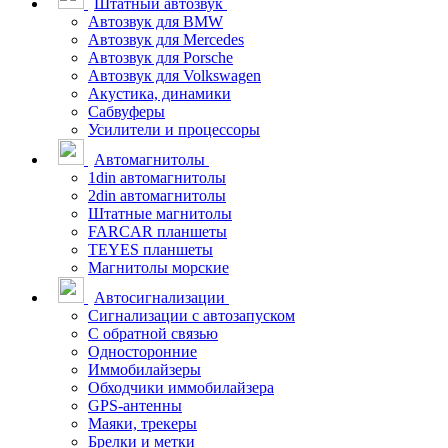
Штатный автозвук
Автозвук для BMW
Автозвук для Mercedes
Автозвук для Porsche
Автозвук для Volkswagen
Акустика, динамики
Сабвуферы
Усилители и процессоры
Автомагнитолы
1din автомагнитолы
2din автомагнитолы
Штатные магнитолы
FARCAR планшеты
TEYES планшеты
Магнитолы морские
Автосигнализации
Сигнализации с автозапуском
С обратной связью
Односторонние
Иммобилайзеры
Обходчики иммобилайзера
GPS-антенны
Маяки, трекеры
Брелки и метки