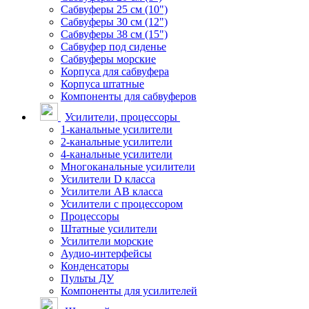
Сабвуферы 25 см (10")
Сабвуферы 30 см (12")
Сабвуферы 38 см (15")
Сабвуфер под сиденье
Сабвуферы морские
Корпуса для сабвуфера
Корпуса штатные
Компоненты для сабвуферов
Усилители, процессоры
1-канальные усилители
2-канальные усилители
4-канальные усилители
Многоканальные усилители
Усилители D класса
Усилители АВ класса
Усилители с процессором
Процессоры
Штатные усилители
Усилители морские
Аудио-интерфейсы
Конденсаторы
Пульты ДУ
Компоненты для усилителей