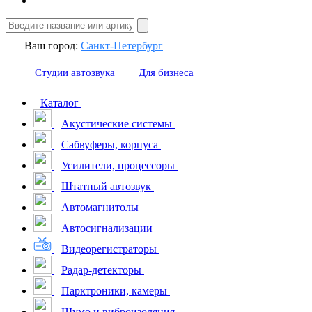
Ваш город:
Санкт-Петербург
Студии автозвука
Для бизнеса
Каталог
Акустические системы
Сабвуферы, корпуса
Усилители, процессоры
Штатный автозвук
Автомагнитолы
Автосигнализации
Видеорегистраторы
Радар-детекторы
Парктроники, камеры
Шумо и виброизоляция