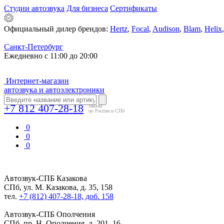
Студии автозвука
Для бизнеса
Сертификаты
Официальный дилер брендов:
Hertz
,
Focal
,
Audison
,
Blam
,
Helix
Санкт-Петербург
Ежедневно с 11:00 до 20:00
Интернет-магазин
автозвука и автоэлектроники
+7 812 407-28-18
заказы
по России и СПб
0
0
0
Автозвук-СПБ
Казакова
СПб, ул. М. Казакова, д. 35, 158
тел.
+7 (812) 407-28-18, доб. 158
Автозвук-СПБ
Ополчения
СПб, пр. Н. Ополчения, д. 201, 16