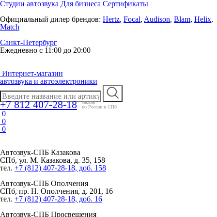
Студии автозвука
Для бизнеса
Сертификаты
Официальный дилер брендов:
Hertz
,
Focal
,
Audison
,
Blam
,
Helix
,
Match
Санкт-Петербург
Ежедневно с 11:00 до 20:00
Интернет-магазин
автозвука и автоэлектроники
+7 812 407-28-18
заказы
по России и СПб
0
0
0
Автозвук-СПБ
Казакова
СПб, ул. М. Казакова, д. 35, 158
тел.
+7 (812) 407-28-18, доб. 158
Автозвук-СПБ
Ополчения
СПб, пр. Н. Ополчения, д. 201, 16
тел.
+7 (812) 407-28-18, доб. 16
Автозвук-СПБ
Просвещения