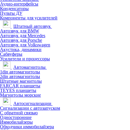
Аудио-интерфейсы
Конденсаторы
Пульты ДУ
Компоненты для усилителей
Штатный автозвук
Автозвук для BMW
Автозвук для Mercedes
Автозвук для Porsche
Автозвук для Volkswagen
Акустика, динамики
Сабвуферы
Усилители и процессоры
Автомагнитолы
1din автомагнитолы
2din автомагнитолы
Штатные магнитолы
FARCAR планшеты
TEYES планшеты
Магнитолы морские
Автосигнализации
Сигнализации с автозапуском
С обратной связью
Односторонние
Иммобилайзеры
Обходчики иммобилайзера