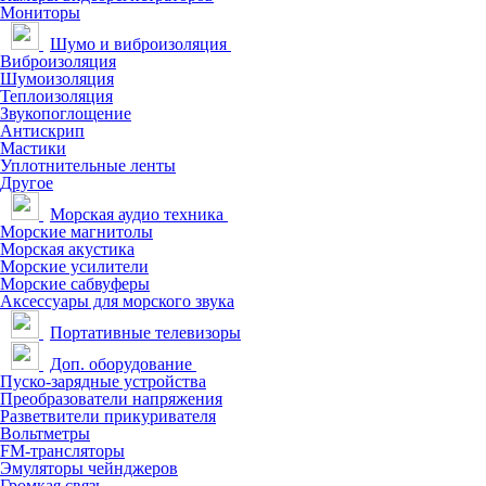
Мониторы
Шумо и виброизоляция
Виброизоляция
Шумоизоляция
Теплоизоляция
Звукопоглощение
Антискрип
Мастики
Уплотнительные ленты
Другое
Морская аудио техника
Морские магнитолы
Морская акустика
Морские усилители
Морские сабвуферы
Аксессуары для морского звука
Портативные телевизоры
Доп. оборудование
Пуско-зарядные устройства
Преобразователи напряжения
Разветвители прикуривателя
Вольтметры
FM-трансляторы
Эмуляторы чейнджеров
Громкая связь