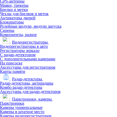
GPS-антенны
Маяки, трекеры
Брелки и метки
Чехлы для брелков и меток
Активаторы дверей
Блокираторы
Релейные модули, модули запуска
Сирены
Компоненты, разное
Видеорегистраторы
Видеорегистраторы в авто
Регистраторы зеркало
С радар-детектором
С дополнительными камерами
На присоске
Аксессуары для регистраторов
Карты памяти
Радар-детекторы
Радар-детекторы, антирадары
Комбо радар-детекторы
Аксессуары для радар-детекторов
Парктроники, камеры
Парктроники
Камеры универсальные
Камеры в штатное место
Камеры видеорегистраторов