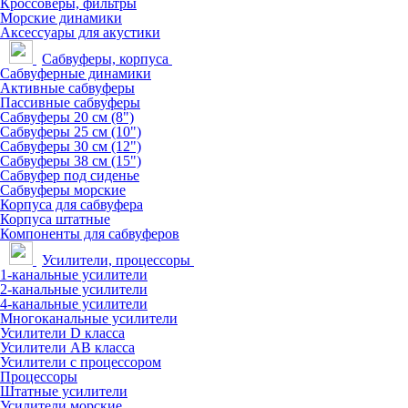
Кроссоверы, фильтры
Морские динамики
Аксессуары для акустики
Сабвуферы, корпуса
Сабвуферные динамики
Активные сабвуферы
Пассивные сабвуферы
Сабвуферы 20 см (8")
Сабвуферы 25 см (10")
Сабвуферы 30 см (12")
Сабвуферы 38 см (15")
Сабвуфер под сиденье
Сабвуферы морские
Корпуса для сабвуфера
Корпуса штатные
Компоненты для сабвуферов
Усилители, процессоры
1-канальные усилители
2-канальные усилители
4-канальные усилители
Многоканальные усилители
Усилители D класса
Усилители АВ класса
Усилители с процессором
Процессоры
Штатные усилители
Усилители морские