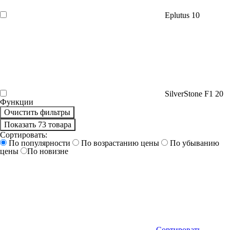
Eplutus
10
SilverStone F1
20
Функции
Очистить фильтры
Показать 73 товара
Сортировать:
По популярности
По возрастанию цены
По убыванию
цены
По новизне
Сортировать