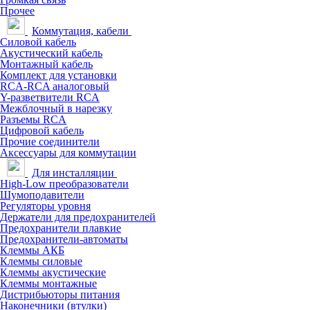
Прочее
Коммутация, кабели
Силовой кабель
Акустический кабель
Монтажный кабель
Комплект для установки
RCA-RCA аналоговый
Y-разветвители RCA
Межблочный в нарезку
Разъемы RCA
Цифровой кабель
Прочие соединители
Аксессуары для коммутации
Для инсталляции
High-Low преобразователи
Шумоподавители
Регуляторы уровня
Держатели для предохранителей
Предохранители плавкие
Предохранители-автоматы
Клеммы АКБ
Клеммы силовые
Клеммы акустические
Клеммы монтажные
Дистрибьюторы питания
Наконечники (втулки)