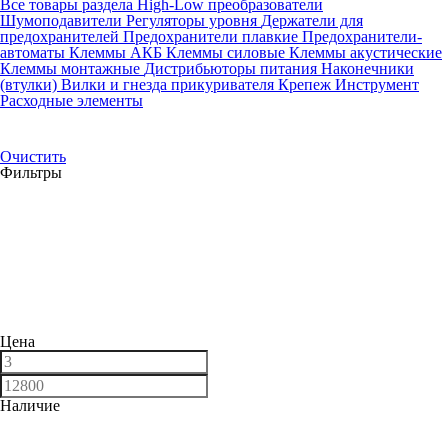
Все товары раздела
High-Low преобразователи
Шумоподавители
Регуляторы уровня
Держатели для
предохранителей
Предохранители плавкие
Предохранители-
автоматы
Клеммы АКБ
Клеммы силовые
Клеммы акустические
Клеммы монтажные
Дистрибьюторы питания
Наконечники
(втулки)
Вилки и гнезда прикуривателя
Крепеж
Инструмент
Расходные элементы
Очистить
Фильтры
Цена
Наличие