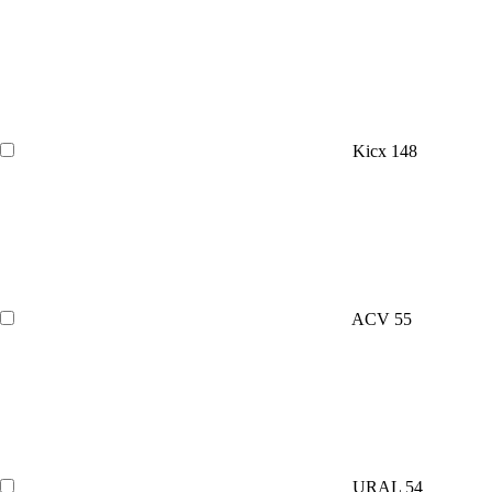
Kicx
148
ACV
55
URAL
54