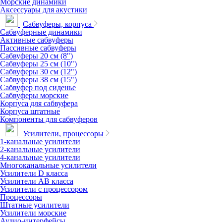
Морские динамики
Аксессуары для акустики
Сабвуферы, корпуса
Сабвуферные динамики
Активные сабвуферы
Пассивные сабвуферы
Сабвуферы 20 см (8")
Сабвуферы 25 см (10")
Сабвуферы 30 см (12")
Сабвуферы 38 см (15")
Сабвуфер под сиденье
Сабвуферы морские
Корпуса для сабвуфера
Корпуса штатные
Компоненты для сабвуферов
Усилители, процессоры
1-канальные усилители
2-канальные усилители
4-канальные усилители
Многоканальные усилители
Усилители D класса
Усилители АВ класса
Усилители с процессором
Процессоры
Штатные усилители
Усилители морские
Аудио-интерфейсы