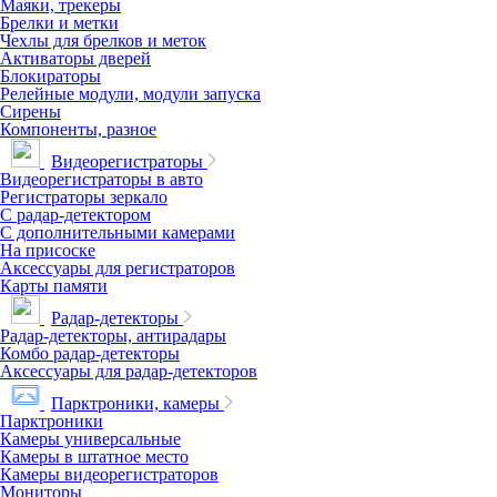
Маяки, трекеры
Брелки и метки
Чехлы для брелков и меток
Активаторы дверей
Блокираторы
Релейные модули, модули запуска
Сирены
Компоненты, разное
Видеорегистраторы
Видеорегистраторы в авто
Регистраторы зеркало
С радар-детектором
С дополнительными камерами
На присоске
Аксессуары для регистраторов
Карты памяти
Радар-детекторы
Радар-детекторы, антирадары
Комбо радар-детекторы
Аксессуары для радар-детекторов
Парктроники, камеры
Парктроники
Камеры универсальные
Камеры в штатное место
Камеры видеорегистраторов
Мониторы