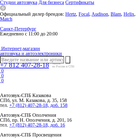
Студии автозвука
Для бизнеса
Сертификаты
Официальный дилер брендов:
Hertz
,
Focal
,
Audison
,
Blam
,
Helix
,
Match
Санкт-Петербург
Ежедневно с 11:00 до 20:00
Интернет-магазин
автозвука и автоэлектроники
+7 812 407-28-18
заказы
по России и СПб
0
0
0
Автозвук-СПБ
Казакова
СПб, ул. М. Казакова, д. 35, 158
тел.
+7 (812) 407-28-18, доб. 158
Автозвук-СПБ
Ополчения
СПб, пр. Н. Ополчения, д. 201, 16
тел.
+7 (812) 407-28-18, доб. 16
Автозвук-СПБ
Просвещения