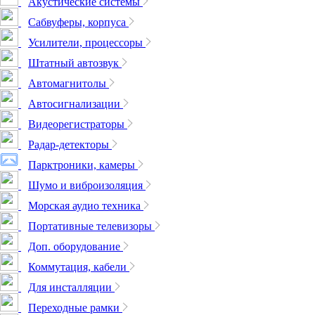
Акустические системы
Сабвуферы, корпуса
Усилители, процессоры
Штатный автозвук
Автомагнитолы
Автосигнализации
Видеорегистраторы
Радар-детекторы
Парктроники, камеры
Шумо и виброизоляция
Морская аудио техника
Портативные телевизоры
Доп. оборудование
Коммутация, кабели
Для инсталляции
Переходные рамки