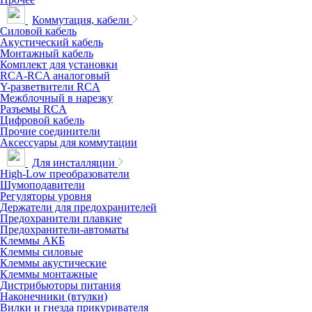
Коммутация, кабели
Силовой кабель
Акустический кабель
Монтажный кабель
Комплект для установки
RCA-RCA аналоговый
Y-разветвители RCA
Межблочный в нарезку
Разъемы RCA
Цифровой кабель
Прочие соединители
Аксессуары для коммутации
Для инсталляции
High-Low преобразователи
Шумоподавители
Регуляторы уровня
Держатели для предохранителей
Предохранители плавкие
Предохранители-автоматы
Клеммы АКБ
Клеммы силовые
Клеммы акустические
Клеммы монтажные
Дистрибьюторы питания
Наконечники (втулки)
Вилки и гнезда прикуривателя