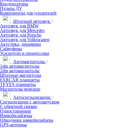
Конденсаторы
Пульты ДУ
Компоненты для усилителей
Штатный автозвук
Автозвук для BMW
Автозвук для Mercedes
Автозвук для Porsche
Автозвук для Volkswagen
Акустика, динамики
Сабвуферы
Усилители и процессоры
Автомагнитолы
1din автомагнитолы
2din автомагнитолы
Штатные магнитолы
FARCAR планшеты
TEYES планшеты
Магнитолы морские
Автосигнализации
Сигнализации с автозапуском
С обратной связью
Односторонние
Иммобилайзеры
Обходчики иммобилайзера
GPS-антенны