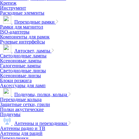
Крепеж
Инструмент
Расходные элементы
Переходные рамки
Рамки для магнитол
ISO-адаптеры
Компоненты для рамок
Рулевые интерфейсы
Автосвет, лампы
Светодиодные лампы
Ксеноновые лампы
Галогенные лампы
Светодиодные линзы
Ксеноновые линзы
Блоки розжига
Аксессуары для ламп
Подиумы, полки, кольца
Переходные кольца
Защитные сетки, грили
Полки акустические
Подиумы
Антенны и переходники
Антенны радио и ТВ
Антенны для раций
Переходники