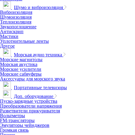
Шумо и виброизоляция
Виброизоляция
Шумоизоляция
Теплоизоляция
Звукопоглощение
Антискрип
Мастики
Уплотнительные ленты
Другое
Морская аудио техника
Морские магнитолы
Морская акустика
Морские усилители
Морские сабвуферы
Аксессуары для морского звука
Портативные телевизоры
Доп. оборудование
Пуско-зарядные устройства
Преобразователи напряжения
Разветвители прикуривателя
Вольтметры
FM-трансляторы
Эмуляторы чейнджеров
Громкая связь
Прочее