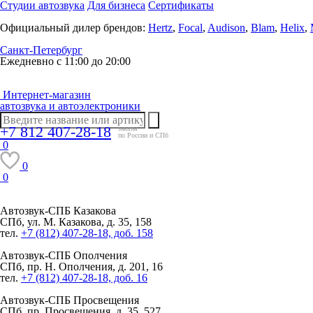
Студии автозвука
Для бизнеса
Сертификаты
Официальный дилер брендов:
Hertz
,
Focal
,
Audison
,
Blam
,
Helix
,
Санкт-Петербург
Ежедневно с 11:00 до 20:00
Интернет-магазин
автозвука и автоэлектроники
+7 812 407-28-18
заказы
по России и СПб
0
0
0
Автозвук-СПБ
Казакова
СПб, ул. М. Казакова, д. 35, 158
тел.
+7 (812) 407-28-18, доб. 158
Автозвук-СПБ
Ополчения
СПб, пр. Н. Ополчения, д. 201, 16
тел.
+7 (812) 407-28-18, доб. 16
Автозвук-СПБ
Просвещения
СПб, пр. Просвещения, д. 35, 527