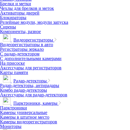
Брелки и метки
Чехлы для брелков и меток
Активаторы дверей
Блокираторы
Релейные модули, модули запуска
Сирены
Компоненты, разное
Видеорегистраторы
Видеорегистраторы в авто
Регистраторы зеркало
С радар-детектором
С дополнительными камерами
На присоске
Аксессуары для регистраторов
Карты памяти
Радар-детекторы
Радар-детекторы, антирадары
Комбо радар-детекторы
Аксессуары для радар-детекторов
Парктроники, камеры
Парктроники
Камеры универсальные
Камеры в штатное место
Камеры видеорегистраторов
Мониторы