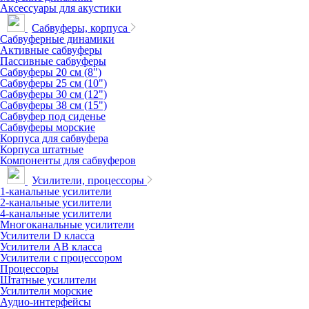
Аксессуары для акустики
Сабвуферы, корпуса
Сабвуферные динамики
Активные сабвуферы
Пассивные сабвуферы
Сабвуферы 20 см (8")
Сабвуферы 25 см (10")
Сабвуферы 30 см (12")
Сабвуферы 38 см (15")
Сабвуфер под сиденье
Сабвуферы морские
Корпуса для сабвуфера
Корпуса штатные
Компоненты для сабвуферов
Усилители, процессоры
1-канальные усилители
2-канальные усилители
4-канальные усилители
Многоканальные усилители
Усилители D класса
Усилители АВ класса
Усилители с процессором
Процессоры
Штатные усилители
Усилители морские
Аудио-интерфейсы