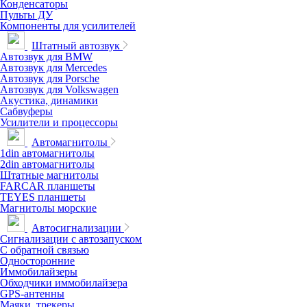
Конденсаторы
Пульты ДУ
Компоненты для усилителей
Штатный автозвук
Автозвук для BMW
Автозвук для Mercedes
Автозвук для Porsche
Автозвук для Volkswagen
Акустика, динамики
Сабвуферы
Усилители и процессоры
Автомагнитолы
1din автомагнитолы
2din автомагнитолы
Штатные магнитолы
FARCAR планшеты
TEYES планшеты
Магнитолы морские
Автосигнализации
Сигнализации с автозапуском
С обратной связью
Односторонние
Иммобилайзеры
Обходчики иммобилайзера
GPS-антенны
Маяки, трекеры