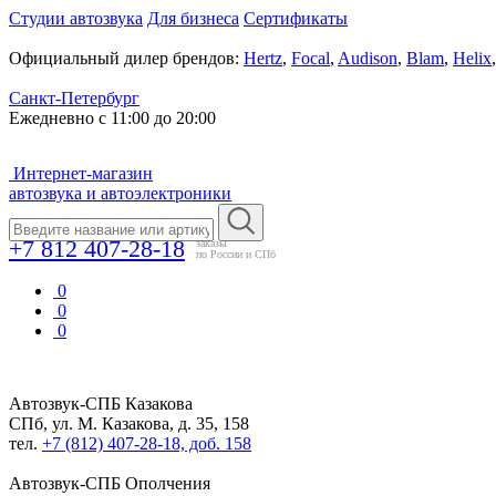
Студии автозвука
Для бизнеса
Сертификаты
Официальный дилер брендов:
Hertz
,
Focal
,
Audison
,
Blam
,
Helix
Санкт-Петербург
Ежедневно с 11:00 до 20:00
Интернет-магазин
автозвука и автоэлектроники
+7 812 407-28-18
заказы
по России и СПб
0
0
0
Автозвук-СПБ
Казакова
СПб, ул. М. Казакова, д. 35, 158
тел.
+7 (812) 407-28-18, доб. 158
Автозвук-СПБ
Ополчения