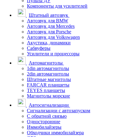
Пульты ДУ
Компоненты для усилителей
Штатный автозвук
Автозвук для BMW
Автозвук для Mercedes
Автозвук для Porsche
Автозвук для Volkswagen
Акустика, динамики
Сабвуферы
Усилители и процессоры
Автомагнитолы
1din автомагнитолы
2din автомагнитолы
Штатные магнитолы
FARCAR планшеты
TEYES планшеты
Магнитолы морские
Автосигнализации
Сигнализации с автозапуском
С обратной связью
Односторонние
Иммобилайзеры
Обходчики иммобилайзера