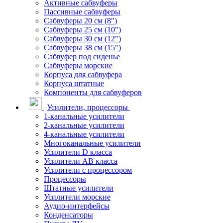
Активные сабвуферы
Пассивные сабвуферы
Сабвуферы 20 см (8")
Сабвуферы 25 см (10")
Сабвуферы 30 см (12")
Сабвуферы 38 см (15")
Сабвуфер под сиденье
Сабвуферы морские
Корпуса для сабвуфера
Корпуса штатные
Компоненты для сабвуферов
Усилители, процессоры
1-канальные усилители
2-канальные усилители
4-канальные усилители
Многоканальные усилители
Усилители D класса
Усилители АВ класса
Усилители с процессором
Процессоры
Штатные усилители
Усилители морские
Аудио-интерфейсы
Конденсаторы