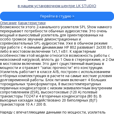
в нашем установочном центре LK STUDIO
Перейти в студию >
Описание
Характеристики
Возможности этого 2-канального усилителя SPL Show намного
перекрывают потребности обычных аудиосистем. Это очень
мощный и выносливый усилитель для ориентированных на
особо громкое звучание демонстрационных и
соревновательных SPL-аудиосистем. Уже в обычном режиме
при работе с 4-омными динамиками HP 802 развивает 2х330 Вт,
либо в мостовом включении 1х1,1 кВт. К характерным
особенностям этой модели относится возможность работы с
низкоомной нагрузкой, вплоть до 1 Ома в стереорежиме, и 2 Ом
в мостовом включении. Это дает существенный выигрыш в
мощности и отражает "запас прочности" его конструкции.
Усилитель работает в классе A/B, построен с использованием
отборных комплектующих в расчете на самые жесткие условия
долговременной работы. Блок питания включает 4 больших
тороидальных трансформатора, 8 высокотемпературных
первичных конденсаторов с низким эквивалентным внутренним
сопротивлением (ESR), высокотоковые (120 А) полевые
транзисторы TO247 и 4 вторичных конденсатора (80 В). В
выходных каскадах задействовано 20 биполярных (BJT)
транзисторов 10 А / 200 В.
Наряду с впечатляющими данными по мощности, усилитель