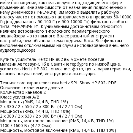
имеет оснащение, как нельзя лучше подходящее его сфере
применения. Вне зависимости от назначения подключенных к
нему динамиков (НЧ/СЧ/ВЧ), им можно выделить рабочую
полосу частот с помощью настраиваемого в пределах 50-10000
Гц (поддиапазоны 50-100 Гц и 500-10000 Гц) фильтров любого
типа: ФНЧ/ФВЧ/ПФ. К уникальным достоинствам относится
наличие встроенного 1-полосного параметрического
эквалайзера – это намного более развитый инструмент
настройки, чем обычная схема подъема баса. Все фильтры
выполнены отключаемыми на случай использования внешнего
аудиопроцессора.
Купить усилитель Hertz HP 802 вы можете посетив
магазин Автозвук-СПб в Санкт-Петербурге по низкой цене.
усилитель Hertz HP 802 : описание, фото, цены, характеристики,
отзывы покупателей, инструкция и аксессуары.
Технические характеристики hertz SPL Show HP 802- PDF
Основные технические данные
Количество каналов 2
Класс усиления A/B
Мощность (RMS, 14,4 В, THD 1%)
2 х 330 / 2 х 550 / 2 х 800 Вт (4 / 2 / 1 Ом)
Мощность (RMS, 14,4 В, THD 10%)
2 х 380 / 2 х 630 / 2 х 900 Вт (4 / 2 / 1 Ом)
Мощность, мостовое включение (RMS, 14,4 В, THD 1%)
1100 / 1600 Вт (4 / 2 Ома)
Мощность, мостовое включение (RMS, 14,4 В, THD 10%)