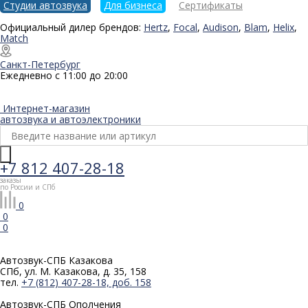
Студии автозвука
Для бизнеса
Сертификаты
Официальный дилер брендов:
Hertz
,
Focal
,
Audison
,
Blam
,
Helix
,
Match
Санкт-Петербург
Ежедневно с 11:00 до 20:00
Интернет-магазин
автозвука и автоэлектроники
+7 812 407-28-18
заказы
по России и СПб
0
0
0
Автозвук-СПБ
Казакова
СПб, ул. М. Казакова, д. 35, 158
тел.
+7 (812) 407-28-18, доб. 158
Автозвук-СПБ
Ополчения