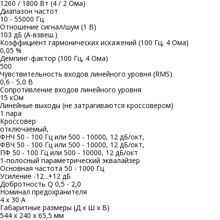
1260 / 1800 Вт (4 / 2 Ома)
Диапазон частот
10 - 55000 Гц
Отношение сигнал/шум (1 В)
103 дБ (А-взвеш.)
Коэффициент гармонических искажений (100 Гц, 4 Ома)
0,05 %
Демпинг-фактор (100 Гц, 4 Ома)
500
Чувствительность входов линейного уровня (RMS)
0,6 - 5,0 В
Сопротивление входов линейного уровня
15 кОм
Линейные выходы (не затрагиваются кроссовером)
1 пара
Кроссовер
отключаемый,
ФНЧ 50 - 100 Гц или 500 - 10000, 12 дБ/окт,
ФВЧ 50 - 100 Гц или 500 - 10000, 12 дБ/окт,
ПФ 50 - 100 Гц или 500 - 10000, 12 дБ/окт
1-полосный параметрический эквалайзер
Основная частота 50 - 1000 Гц
Усиление -12...+12 дБ
Добротность Q 0,5 - 2,0
Номинал предохранителя
4 х 30 А
Габаритные размеры (Д х Ш х В)
544 x 240 x 65,5 мм