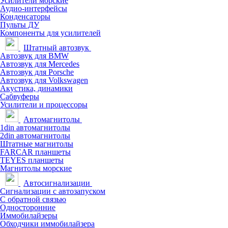
Усилители морские
Аудио-интерфейсы
Конденсаторы
Пульты ДУ
Компоненты для усилителей
Штатный автозвук
Автозвук для BMW
Автозвук для Mercedes
Автозвук для Porsche
Автозвук для Volkswagen
Акустика, динамики
Сабвуферы
Усилители и процессоры
Автомагнитолы
1din автомагнитолы
2din автомагнитолы
Штатные магнитолы
FARCAR планшеты
TEYES планшеты
Магнитолы морские
Автосигнализации
Сигнализации с автозапуском
С обратной связью
Односторонние
Иммобилайзеры
Обходчики иммобилайзера