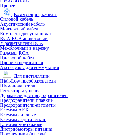
Громкая связь
Прочее
Коммутация, кабели
Силовой кабель
Акустический кабель
Монтажный кабель
Комплект для установки
RCA-RCA аналоговый
Y-разветвители RCA
Межблочный в нарезку
Разъемы RCA
Цифровой кабель
Прочие соединители
Аксессуары для коммутации
Для инсталляции
High-Low преобразователи
Шумоподавители
Регуляторы уровня
Держатели для предохранителей
Предохранители плавкие
Предохранители-автоматы
Клеммы АКБ
Клеммы силовые
Клеммы акустические
Клеммы монтажные
Дистрибьюторы питания
Наконечники (втулки)