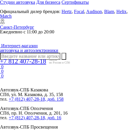
Студии автозвука
Для бизнеса
Сертификаты
Официальный дилер брендов:
Hertz
,
Focal
,
Audison
,
Blam
,
Helix
,
Match
Санкт-Петербург
Ежедневно с 11:00 до 20:00
Интернет-магазин
автозвука и автоэлектроники
+7 812 407-28-18
заказы
по России и СПб
0
0
0
Автозвук-СПБ
Казакова
СПб, ул. М. Казакова, д. 35, 158
тел.
+7 (812) 407-28-18, доб. 158
Автозвук-СПБ
Ополчения
СПб, пр. Н. Ополчения, д. 201, 16
тел.
+7 (812) 407-28-18, доб. 16
Автозвук-СПБ
Просвещения