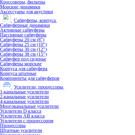
Кроссоверы, фильтры
Морские динамики
Аксессуары для акустики
Сабвуферы, корпуса
Сабвуферные динамики
Активные сабвуферы
Пассивные сабвуферы
Сабвуферы 20 см (8")
Сабвуферы 25 см (10")
Сабвуферы 30 см (12")
Сабвуферы 38 см (15")
Сабвуфер под сиденье
Сабвуферы морские
Корпуса для сабвуфера
Корпуса штатные
Компоненты для сабвуферов
Усилители, процессоры
1-канальные усилители
2-канальные усилители
4-канальные усилители
Многоканальные усилители
Усилители D класса
Усилители АВ класса
Усилители с процессором
Процессоры
Штатные усилители