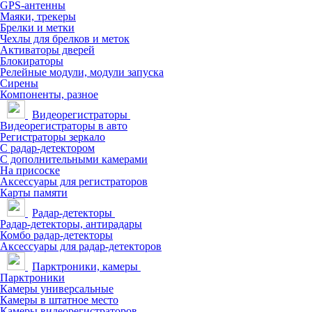
GPS-антенны
Маяки, трекеры
Брелки и метки
Чехлы для брелков и меток
Активаторы дверей
Блокираторы
Релейные модули, модули запуска
Сирены
Компоненты, разное
Видеорегистраторы
Видеорегистраторы в авто
Регистраторы зеркало
С радар-детектором
С дополнительными камерами
На присоске
Аксессуары для регистраторов
Карты памяти
Радар-детекторы
Радар-детекторы, антирадары
Комбо радар-детекторы
Аксессуары для радар-детекторов
Парктроники, камеры
Парктроники
Камеры универсальные
Камеры в штатное место
Камеры видеорегистраторов