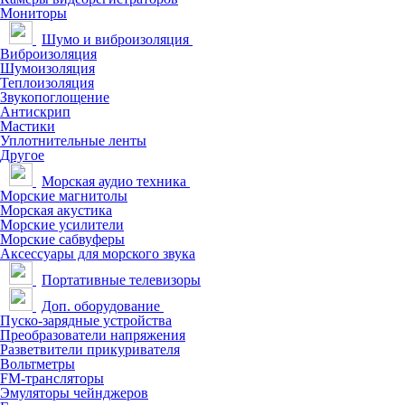
Мониторы
Шумо и виброизоляция
Виброизоляция
Шумоизоляция
Теплоизоляция
Звукопоглощение
Антискрип
Мастики
Уплотнительные ленты
Другое
Морская аудио техника
Морские магнитолы
Морская акустика
Морские усилители
Морские сабвуферы
Аксессуары для морского звука
Портативные телевизоры
Доп. оборудование
Пуско-зарядные устройства
Преобразователи напряжения
Разветвители прикуривателя
Вольтметры
FM-трансляторы
Эмуляторы чейнджеров