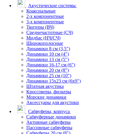
Акустические системы
Коаксиальные
2-х компонентные
3-х компонентные
Твитеры (ВЧ)
Среднечастотные (СЧ)
Мидбас (НЧ/СЧ)
Широкополосные
Динамики 8 см (3,5")
Динамики 10 см (4")
Динамики 13 см (5")
Динамики 16-17 см (6")
Динамики 20 см (8")
Динамики 25 см (10")
Динамики 15х23 см (6х9")
Штатная акустика
Кроссоверы, фильтры
Морские динамики
Аксессуары для акустики
Сабвуферы, корпуса
Сабвуферные динамики
Активные сабвуферы
Пассивные сабвуферы
Сабвуферы 20 см (8")