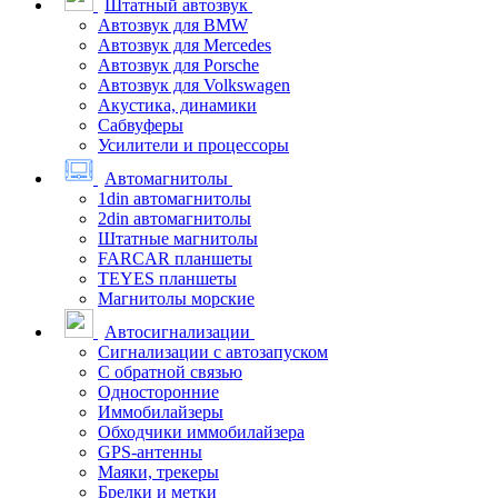
Штатный автозвук
Автозвук для BMW
Автозвук для Mercedes
Автозвук для Porsche
Автозвук для Volkswagen
Акустика, динамики
Сабвуферы
Усилители и процессоры
Автомагнитолы
1din автомагнитолы
2din автомагнитолы
Штатные магнитолы
FARCAR планшеты
TEYES планшеты
Магнитолы морские
Автосигнализации
Сигнализации с автозапуском
С обратной связью
Односторонние
Иммобилайзеры
Обходчики иммобилайзера
GPS-антенны
Маяки, трекеры
Брелки и метки