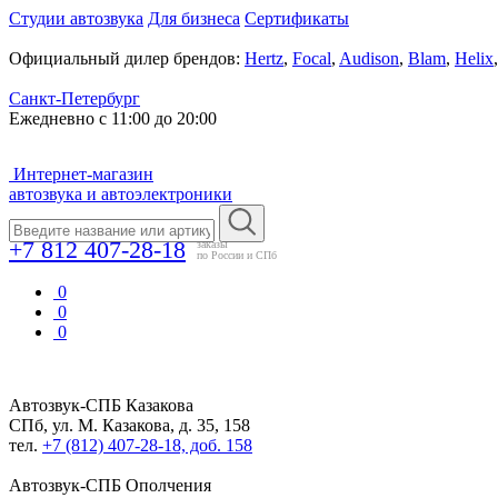
Студии автозвука
Для бизнеса
Сертификаты
Официальный дилер брендов:
Hertz
,
Focal
,
Audison
,
Blam
,
Helix
Санкт-Петербург
Ежедневно с 11:00 до 20:00
Интернет-магазин
автозвука и автоэлектроники
+7 812 407-28-18
заказы
по России и СПб
0
0
0
Автозвук-СПБ
Казакова
СПб, ул. М. Казакова, д. 35, 158
тел.
+7 (812) 407-28-18, доб. 158
Автозвук-СПБ
Ополчения