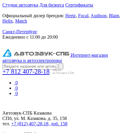
Студии автозвука
Для бизнеса
Сертификаты
Официальный дилер брендов:
Hertz
,
Focal
,
Audison
,
Blam
,
Helix
,
Match
Санкт-Петербург
Ежедневно с 11:00 до 20:00
Интернет-магазин
автозвука и автоэлектроники
+7 812 407-28-18
заказы
по России и СПб
0
0
0
Автозвук-СПБ
Казакова
СПб, ул. М. Казакова, д. 35, 158
тел.
+7 (812) 407-28-18, доб. 158