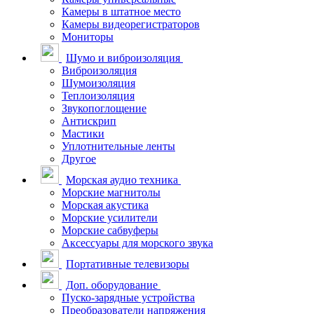
Камеры в штатное место
Камеры видеорегистраторов
Мониторы
Шумо и виброизоляция
Виброизоляция
Шумоизоляция
Теплоизоляция
Звукопоглощение
Антискрип
Мастики
Уплотнительные ленты
Другое
Морская аудио техника
Морские магнитолы
Морская акустика
Морские усилители
Морские сабвуферы
Аксессуары для морского звука
Портативные телевизоры
Доп. оборудование
Пуско-зарядные устройства
Преобразователи напряжения