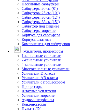
Пассивные сабвуферы
Сабвуферы 20 см (8")
Сабвуферы 25 см (10")
Сабвуферы 30 см (12")
Сабвуферы 38 см (15")
Сабвуфер под сиденье
Сабвуферы морские
Корпуса для сабвуфера
Корпуса штатные
Компоненты для сабвуферов
Усилители, процессоры
1-канальные усилители
2-канальные усилители
4-канальные усилители
Многоканальные усилители
Усилители D класса
Усилители АВ класса
Усилители с процессором
Процессоры
Штатные усилители
Усилители морские
Аудио-интерфейсы
Конденсаторы
Пульты ДУ