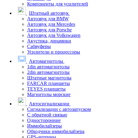
Компоненты для усилителей
Штатный автозвук
Автозвук для BMW
Автозвук для Mercedes
Автозвук для Porsche
Автозвук для Volkswagen
Акустика, динамики
Сабвуферы
Усилители и процессоры
Автомагнитолы
1din автомагнитолы
2din автомагнитолы
Штатные магнитолы
FARCAR планшеты
TEYES планшеты
Магнитолы морские
Автосигнализации
Сигнализации с автозапуском
С обратной связью
Односторонние
Иммобилайзеры
Обходчики иммобилайзера
GPS-антенны