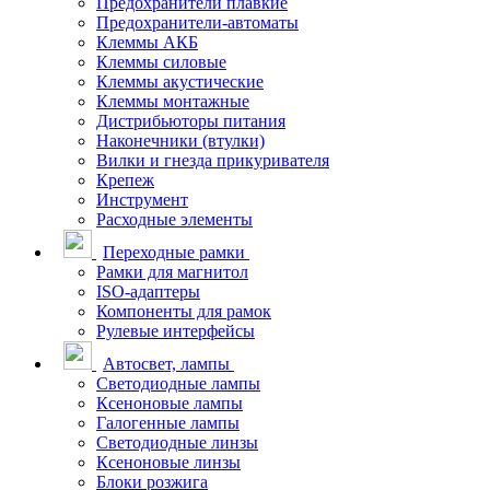
Предохранители плавкие
Предохранители-автоматы
Клеммы АКБ
Клеммы силовые
Клеммы акустические
Клеммы монтажные
Дистрибьюторы питания
Наконечники (втулки)
Вилки и гнезда прикуривателя
Крепеж
Инструмент
Расходные элементы
Переходные рамки
Рамки для магнитол
ISO-адаптеры
Компоненты для рамок
Рулевые интерфейсы
Автосвет, лампы
Светодиодные лампы
Ксеноновые лампы
Галогенные лампы
Светодиодные линзы
Ксеноновые линзы
Блоки розжига