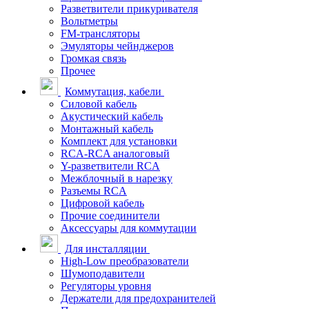
Разветвители прикуривателя
Вольтметры
FM-трансляторы
Эмуляторы чейнджеров
Громкая связь
Прочее
Коммутация, кабели
Силовой кабель
Акустический кабель
Монтажный кабель
Комплект для установки
RCA-RCA аналоговый
Y-разветвители RCA
Межблочный в нарезку
Разъемы RCA
Цифровой кабель
Прочие соединители
Аксессуары для коммутации
Для инсталляции
High-Low преобразователи
Шумоподавители
Регуляторы уровня
Держатели для предохранителей