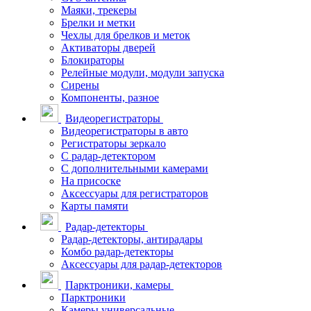
Маяки, трекеры
Брелки и метки
Чехлы для брелков и меток
Активаторы дверей
Блокираторы
Релейные модули, модули запуска
Сирены
Компоненты, разное
Видеорегистраторы
Видеорегистраторы в авто
Регистраторы зеркало
С радар-детектором
С дополнительными камерами
На присоске
Аксессуары для регистраторов
Карты памяти
Радар-детекторы
Радар-детекторы, антирадары
Комбо радар-детекторы
Аксессуары для радар-детекторов
Парктроники, камеры
Парктроники
Камеры универсальные