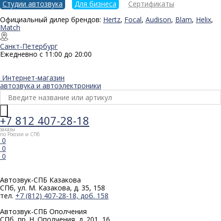
Студии автозвука
Для бизнеса
Сертификаты
Официальный дилер брендов:
Hertz
,
Focal
,
Audison
,
Blam
,
Helix
,
Match
Санкт-Петербург
Ежедневно с 11:00 до 20:00
Интернет-магазин
автозвука и автоэлектроники
+7 812 407-28-18
заказы
по России и СПб
0
0
0
Автозвук-СПБ
Казакова
СПб, ул. М. Казакова, д. 35, 158
тел.
+7 (812) 407-28-18, доб. 158
Автозвук-СПБ
Ополчения
СПб, пр. Н. Ополчения, д. 201, 16