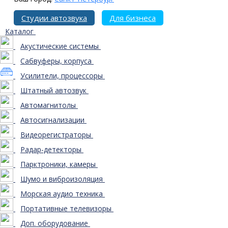
Студии автозвука
Для бизнеса
Каталог
Акустические системы
Сабвуферы, корпуса
Усилители, процессоры
Штатный автозвук
Автомагнитолы
Автосигнализации
Видеорегистраторы
Радар-детекторы
Парктроники, камеры
Шумо и виброизоляция
Морская аудио техника
Портативные телевизоры
Доп. оборудование