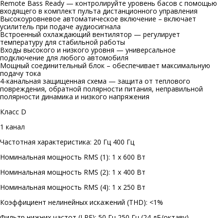
Remote Bass Ready — контролируйте уровень басов с помощью
входящего в комплект пульта дистанционного управления
Высокоуровневое автоматическое включение – включает
усилитель при подаче аудиосигнала
Встроенный охлаждающий вентилятор — регулирует
температуру для стабильной работы
Входы высокого и низкого уровня — универсальное
подключение для любого автомобиля
Мощный соединительный блок – обеспечивает максимальную
подачу тока
4-канальная защищенная схема — защита от теплового
повреждения, обратной полярности питания, неправильной
полярности динамика и низкого напряжения
Класс D
1 канал
Частотная характеристика: 20 Гц 400 Гц
Номинальная мощность RMS (1): 1 x 600 Вт
Номинальная мощность RMS (2): 1 x 400 Вт
Номинальная мощность RMS (4): 1 x 250 Вт
Коэффициент нелинейных искажений (THD): <1%
Фильтр нижних частот (LPF): 50 Гц 250 Гц (24 дБ/октаву)