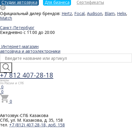
Студии автозвука
Для бизнеса
Сертификаты
Официальный дилер брендов:
Hertz
,
Focal
,
Audison
,
Blam
,
Helix
,
Match
Санкт-Петербург
Ежедневно с 11:00 до 20:00
Интернет-магазин
автозвука и автоэлектроники
+7 812 407-28-18
заказы
по России и СПб
0
0
0
Автозвук-СПБ
Казакова
СПб, ул. М. Казакова, д. 35, 158
тел.
+7 (812) 407-28-18, доб. 158