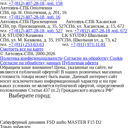
тел.
+7 (812) 407-28-18, доб. 158
Автозвук-СПБ Ополчения
СПб, пр. Н. Ополчения, д. 201, 16
тел.
+7 (812) 407-28-18, доб. 16
Автозвук-СПБ Просвещения
Автозвук-СПБ Хасанская
СПб, пр. Просвещения, д. 35, 527
СПб, ул. Хасанская, д. 15, 672
тел.
+7 (812) 407-28-18, доб. 527
тел.
+7 (812) 407-28-18 доб. 672
LK STUDIO Казакова
LK STUDIO Школьная
СПб, ул. М. Казакова, д. 35, 197
СПб, Школьная ул, д. 73, к2
тел.
+7 (911) 253-63-63
тел.
+7 (911) 971-11-81
Смотреть все на карте
© Автозвук-СПб, 2000-2026
Политика конфиденциальности
Согласие на обработку Cookie
Согласие на обработку данных
Публичная оферта
Обращаем ваше внимание! Цены, указанные на сайте, не
являются публичной офертой! В наших розничных магазинах
стоимость товара может быть выше. Данный интернет-сайт
носит исключительно информационный характер и ни при
каких условиях не является публичной офертой, определяемой
положениями Статьи 437 (п.2) Гражданского кодекса РФ"
Выберите город:
Сабвуферный динамик FSD audio MASTER F15 D2
Товар добавлен