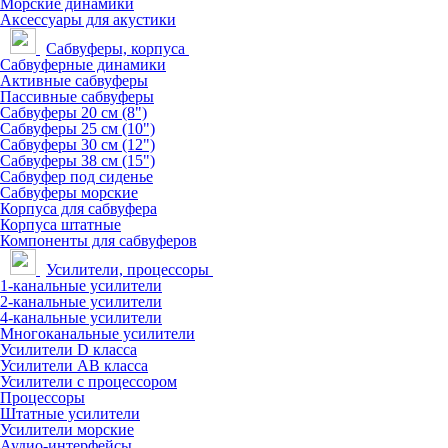
Морские динамики
Аксессуары для акустики
Сабвуферы, корпуса
Сабвуферные динамики
Активные сабвуферы
Пассивные сабвуферы
Сабвуферы 20 см (8")
Сабвуферы 25 см (10")
Сабвуферы 30 см (12")
Сабвуферы 38 см (15")
Сабвуфер под сиденье
Сабвуферы морские
Корпуса для сабвуфера
Корпуса штатные
Компоненты для сабвуферов
Усилители, процессоры
1-канальные усилители
2-канальные усилители
4-канальные усилители
Многоканальные усилители
Усилители D класса
Усилители АВ класса
Усилители с процессором
Процессоры
Штатные усилители
Усилители морские
Аудио-интерфейсы