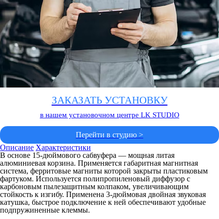
ЗАКАЗАТЬ УСТАНОВКУ
в нашем установочном центре LK STUDIO
Перейти в студию >
Описание
Характеристики
В основе 15-дюймового сабвуфера — мощная литая
алюминиевая корзина. Применяется габаритная магнитная
система, ферритовые магниты которой закрыты пластиковым
фартуком. Используется полипропиленовый диффузор с
карбоновым пылезащитным колпаком, увеличивающим
стойкость к изгибу. Применена 3-дюймовая двойная звуковая
катушка, быстрое подключение к ней обеспечивают удобные
подпружиненные клеммы.