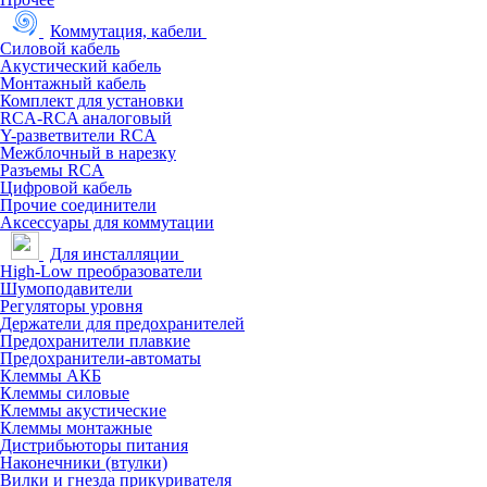
Коммутация, кабели
Силовой кабель
Акустический кабель
Монтажный кабель
Комплект для установки
RCA-RCA аналоговый
Y-разветвители RCA
Межблочный в нарезку
Разъемы RCA
Цифровой кабель
Прочие соединители
Аксессуары для коммутации
Для инсталляции
High-Low преобразователи
Шумоподавители
Регуляторы уровня
Держатели для предохранителей
Предохранители плавкие
Предохранители-автоматы
Клеммы АКБ
Клеммы силовые
Клеммы акустические
Клеммы монтажные
Дистрибьюторы питания
Наконечники (втулки)
Вилки и гнезда прикуривателя