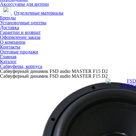
Аксессуары для антенн
Отделочные материалы
Бренды
Установочные центры
Доставка
Гарантии и возврат
Оформление заказа
О компании
Контакты
Оптовые продажи
Главная
Каталог
Сабвуферы, корпуса
Сабвуферный динамик FSD audio MASTER F15 D2
Сабвуферный динамик FSD audio MASTER F15 D2