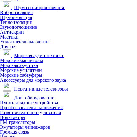
Шумо и виброизоляция
Виброизоляция
Шумоизоляция
Теплоизоляция
Звукопоглощение
Антискрип
Мастики
Уплотнительные ленты
Другое
Морская аудио техника
Морские магнитолы
Морская акустика
Морские усилители
Морские сабвуферы
Аксессуары для морского звука
Портативные телевизоры
Доп. оборудование
Пуско-зарядные устройства
Преобразователи напряжения
Разветвители прикуривателя
Вольтметры
FM-трансляторы
Эмуляторы чейнджеров
Громкая связь
Прочее