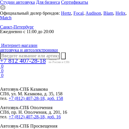
Студии автозвука
Для бизнеса
Сертификаты
Официальный дилер брендов:
Hertz
,
Focal
,
Audison
,
Blam
,
Helix
,
Match
Санкт-Петербург
Ежедневно с 11:00 до 20:00
Интернет-магазин
автозвука и автоэлектроники
+7 812 407-28-18
заказы
по России и СПб
0
0
0
Автозвук-СПБ
Казакова
СПб, ул. М. Казакова, д. 35, 158
тел.
+7 (812) 407-28-18, доб. 158
Автозвук-СПБ
Ополчения
СПб, пр. Н. Ополчения, д. 201, 16
тел.
+7 (812) 407-28-18, доб. 16
Автозвук-СПБ
Просвещения