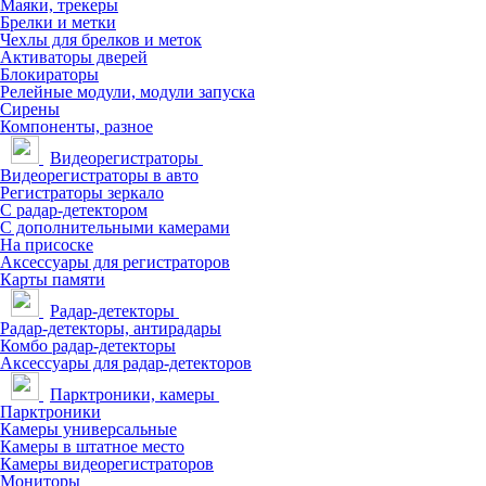
Маяки, трекеры
Брелки и метки
Чехлы для брелков и меток
Активаторы дверей
Блокираторы
Релейные модули, модули запуска
Сирены
Компоненты, разное
Видеорегистраторы
Видеорегистраторы в авто
Регистраторы зеркало
С радар-детектором
С дополнительными камерами
На присоске
Аксессуары для регистраторов
Карты памяти
Радар-детекторы
Радар-детекторы, антирадары
Комбо радар-детекторы
Аксессуары для радар-детекторов
Парктроники, камеры
Парктроники
Камеры универсальные
Камеры в штатное место
Камеры видеорегистраторов
Мониторы