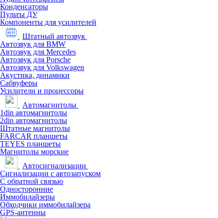
Конденсаторы
Пульты ДУ
Компоненты для усилителей
Штатный автозвук
Автозвук для BMW
Автозвук для Mercedes
Автозвук для Porsche
Автозвук для Volkswagen
Акустика, динамики
Сабвуферы
Усилители и процессоры
Автомагнитолы
1din автомагнитолы
2din автомагнитолы
Штатные магнитолы
FARCAR планшеты
TEYES планшеты
Магнитолы морские
Автосигнализации
Сигнализации с автозапуском
С обратной связью
Односторонние
Иммобилайзеры
Обходчики иммобилайзера
GPS-антенны