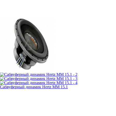
Сабвуферный динамик Hertz MM 15.1