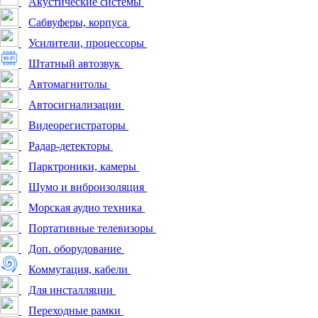
Акустические системы
Сабвуферы, корпуса
Усилители, процессоры
Штатный автозвук
Автомагнитолы
Автосигнализации
Видеорегистраторы
Радар-детекторы
Парктроники, камеры
Шумо и виброизоляция
Морская аудио техника
Портативные телевизоры
Доп. оборудование
Коммутация, кабели
Для инсталляции
Переходные рамки