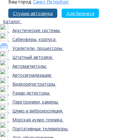
Ваш город:
Санкт-Петербург
Студии автозвука
Для бизнеса
Каталог
Акустические системы
Сабвуферы, корпуса
Усилители, процессоры
Штатный автозвук
Автомагнитолы
Автосигнализации
Видеорегистраторы
Радар-детекторы
Парктроники, камеры
Шумо и виброизоляция
Морская аудио техника
Портативные телевизоры
Доп. оборудование