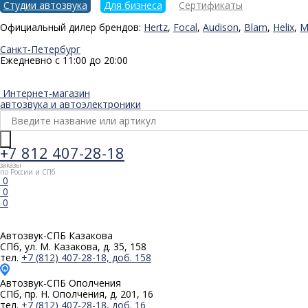
Студии автозвука
Для бизнеса
Сертификаты
Официальный дилер брендов:
Hertz
,
Focal
,
Audison
,
Blam
,
Helix
,
M
Санкт-Петербург
Ежедневно с 11:00 до 20:00
Интернет-магазин
автозвука и автоэлектроники
+7 812 407-28-18
заказы
по России и СПб
0
0
0
Автозвук-СПБ
Казакова
СПб, ул. М. Казакова, д. 35, 158
тел.
+7 (812) 407-28-18, доб. 158
Автозвук-СПБ
Ополчения
СПб, пр. Н. Ополчения, д. 201, 16
тел.
+7 (812) 407-28-18, доб. 16