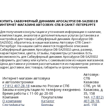
КУПИТЬ САБВУФЕРНЫЙ ДИНАМИК APOCALYPSE DB-SA255D2 В
ИНТЕРНЕТ-МАГАЗИНЕ АВТОЗВУК-СПБ В САНКТ-ПЕТЕРБУРГЕ
Для получения консультации и уточнения информации о наличии,
комплектации, аналогов и дополнительных услугах (установка и
настройка) для товара Сабвуферный динамик Apocalypse DB-
SA255D2, обратитесь в наши магазины Автозвук-СПб Санкт-
Петербург. На нашем сайте имеется подробное описание
Сабвуферный динамик Apocalypse DB-SA255D2 цена, размер,
характеристики, цвета, отзывы, параметры установки. Есть
возможность для Сабвуферный динамик Apocalypse DB-SA255D2
оформить доставку или купить с самовывозом из наших магазинов.
Цена доставки и условия рассчитываются из параметров: регион и
адрес доставки, вес товара, габариты и сроки получения.
Автозвук-
Интернет-магазин автозвука
СПБ
и автоэлектроники
Казакова
+7 812 407-28-18
заказы по России и СПб
СПб, ул. М.
Заказы и консультации по телефону ежедневно.
Казакова, д.
Время работы с 11-00 до 20-00
35, 158
Компания
Покупателям
тел.
+7 (812)
О компании
Каталог
407-28-18,
Сертификаты
Бренды
доб. 158