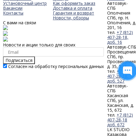
Установочный центр
Как оформить заказ
Автозвук-
Вакансии
Доставка и оплата
СПБ
Контакты
Гарантия и возврат
Ополчения
Новости, обзоры
СПб, пр. Н.
С вами на связи
Ополчения, д.
201, 16
тел.
+7 (812)
407-28-18,
доб. 16
Новости и акции только для своих
Автозвук-СП
Просвещения
СПб, пр.
Подписаться
Просвещения
Согласен на обработку персональных данных
д. 35, 527
тел.
+7 (812)
407-28-18,
доб. 527
Автозвук-
СПБ
Хасанская
СПб, ул.
Хасанская, д.
15, 672
тел.
+7 (812)
407-28-18
доб. 672
LK STUDIO
Казакова