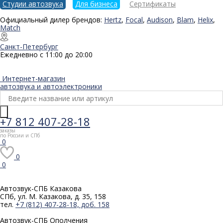
Студии автозвука
Для бизнеса
Сертификаты
Официальный дилер брендов:
Hertz
,
Focal
,
Audison
,
Blam
,
Helix
,
Match
Санкт-Петербург
Ежедневно с 11:00 до 20:00
Интернет-магазин
автозвука и автоэлектроники
+7 812 407-28-18
заказы
по России и СПб
0
0
0
Автозвук-СПБ
Казакова
СПб, ул. М. Казакова, д. 35, 158
тел.
+7 (812) 407-28-18, доб. 158
Автозвук-СПБ
Ополчения