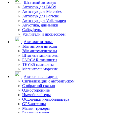
Штатный автозвук
Автозвук для BMW
Автозвук для Mercedes
Автозвук для Porsche
Автозвук для Volkswagen
Акустика, динамики
Сабвуферы
Усилители и процессоры
Автомагнитолы
1din автомагнитолы
2din автомагнитолы
Штатные магнитолы
FARCAR планшеты
TEYES планшеты
Магнитолы морские
Автосигнализации
Сигнализации с автозапуском
С обратной связью
Односторонние
Иммобилайзеры
Обходчики иммобилайзера
GPS-антенны
Маяки, трекеры
Брелки и метки