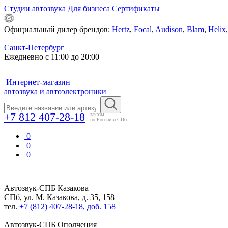
Студии автозвука
Для бизнеса
Сертификаты
Официальный дилер брендов:
Hertz
,
Focal
,
Audison
,
Blam
,
Helix
Санкт-Петербург
Ежедневно с 11:00 до 20:00
Интернет-магазин
автозвука и автоэлектроники
+7 812 407-28-18
заказы
по России и СПб
0
0
0
Автозвук-СПБ
Казакова
СПб, ул. М. Казакова, д. 35, 158
тел.
+7 (812) 407-28-18, доб. 158
Автозвук-СПБ
Ополчения