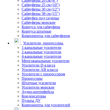
Сабвуферы 20 см (8")
Сабвуферы 25 см (10")
Сабвуферы 30 см (12")
Сабвуферы 38 см (15")
Сабвуфер под сиденье
Сабвуферы морские
Корпуса для сабвуфера
Корпуса штатные
Компоненты для сабвуферов
Усилители, процессоры
1-канальные усилители
2-канальные усилители
4-канальные усилители
Многоканальные усилители
Усилители D класса
Усилители АВ класса
Усилители с процессором
Процессоры
Штатные усилители
Усилители морские
Аудио-интерфейсы
Конденсаторы
Пульты ДУ
Компоненты для усилителей