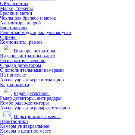
GPS-антенны
Маяки, трекеры
Брелки и метки
Чехлы для брелков и меток
Активаторы дверей
Блокираторы
Релейные модули, модули запуска
Сирены
Компоненты, разное
Видеорегистраторы
Видеорегистраторы в авто
Регистраторы зеркало
С радар-детектором
С дополнительными камерами
На присоске
Аксессуары для регистраторов
Карты памяти
Радар-детекторы
Радар-детекторы, антирадары
Комбо радар-детекторы
Аксессуары для радар-детекторов
Парктроники, камеры
Парктроники
Камеры универсальные
Камеры в штатное место