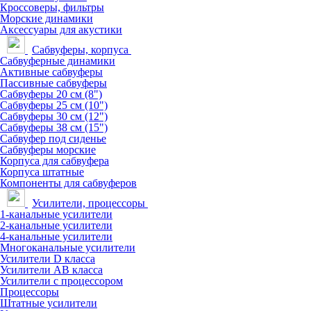
Кроссоверы, фильтры
Морские динамики
Аксессуары для акустики
Сабвуферы, корпуса
Сабвуферные динамики
Активные сабвуферы
Пассивные сабвуферы
Сабвуферы 20 см (8")
Сабвуферы 25 см (10")
Сабвуферы 30 см (12")
Сабвуферы 38 см (15")
Сабвуфер под сиденье
Сабвуферы морские
Корпуса для сабвуфера
Корпуса штатные
Компоненты для сабвуферов
Усилители, процессоры
1-канальные усилители
2-канальные усилители
4-канальные усилители
Многоканальные усилители
Усилители D класса
Усилители АВ класса
Усилители с процессором
Процессоры
Штатные усилители