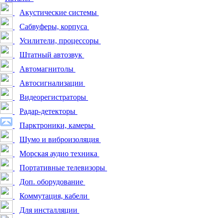
Акустические системы
Сабвуферы, корпуса
Усилители, процессоры
Штатный автозвук
Автомагнитолы
Автосигнализации
Видеорегистраторы
Радар-детекторы
Парктроники, камеры
Шумо и виброизоляция
Морская аудио техника
Портативные телевизоры
Доп. оборудование
Коммутация, кабели
Для инсталляции