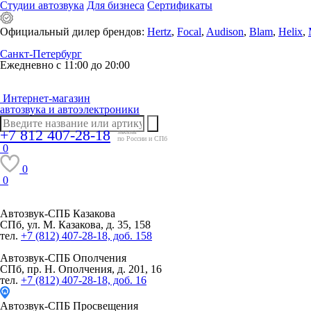
Студии автозвука
Для бизнеса
Сертификаты
Официальный дилер брендов:
Hertz
,
Focal
,
Audison
,
Blam
,
Helix
,
Санкт-Петербург
Ежедневно с 11:00 до 20:00
Интернет-магазин
автозвука и автоэлектроники
+7 812 407-28-18
заказы
по России и СПб
0
0
0
Автозвук-СПБ
Казакова
СПб, ул. М. Казакова, д. 35, 158
тел.
+7 (812) 407-28-18, доб. 158
Автозвук-СПБ
Ополчения
СПб, пр. Н. Ополчения, д. 201, 16
тел.
+7 (812) 407-28-18, доб. 16
Автозвук-СПБ
Просвещения