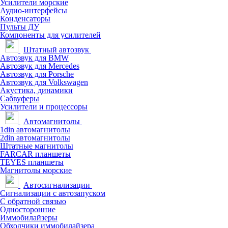
Усилители морские
Аудио-интерфейсы
Конденсаторы
Пульты ДУ
Компоненты для усилителей
Штатный автозвук
Автозвук для BMW
Автозвук для Mercedes
Автозвук для Porsche
Автозвук для Volkswagen
Акустика, динамики
Сабвуферы
Усилители и процессоры
Автомагнитолы
1din автомагнитолы
2din автомагнитолы
Штатные магнитолы
FARCAR планшеты
TEYES планшеты
Магнитолы морские
Автосигнализации
Сигнализации с автозапуском
С обратной связью
Односторонние
Иммобилайзеры
Обходчики иммобилайзера