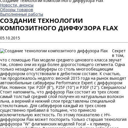
Создание технологии композитного диффузора Flax
Новости, анонсы
Обзоры товаров
Выполненные работы
СОЗДАНИЕ ТЕХНОЛОГИИ
КОМПОЗИТНОГО ДИФФУЗОРА FLAX
05.10.2015
Секрет
в том,
что с помощью Flax модели среднего ценового класса звучат
так, словно они из куда более дорогостоящего сегмента. Одна
только незадача: сабвуферы со столь многообещающим
диффузором отсутствовали в дебютном составе. К счастью,
так продолжалось недолго: весной 2015 года на рынок выходят
автомобильные сабвуферы Performance Expert с диффузором
Flax. Новинок три: P20F (8"), P25F (10") и P30F (12"). Свершилось!
Стоит напомнить, что диффузор Flax состоит из трех слоев:
самый толстый средний слой получен из натуральных волокон
льна, а верхний и нижний слои представлены специальной
стеклотканью. Для сабвуферов каждый из трех слоев
существенно прибавил в толщине, что принесло
исключительную жесткость. По этому показателю с НЧ-
диффузором Flax может поспорить только старшая технология
диффузора "W" флагманских моделей Focal – к примеру,