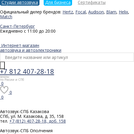
Студии автозвука
Для бизнеса
Сертификаты
Официальный дилер брендов:
Hertz
,
Focal
,
Audison
,
Blam
,
Helix
,
Match
Санкт-Петербург
Ежедневно с 11:00 до 20:00
Интернет-магазин
автозвука и автоэлектроники
+7 812 407-28-18
заказы
по России и СПб
0
0
0
Автозвук-СПБ
Казакова
СПб, ул. М. Казакова, д. 35, 158
тел.
+7 (812) 407-28-18, доб. 158
Автозвук-СПБ
Ополчения