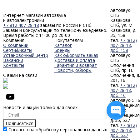
Автозвук-
Интернет-магазин автозвука
СПБ
и автоэлектроники
Казакова
+7 812 407-28-18
заказы по России и СПб
СПб, ул. М.
Заказы и консультации по телефону ежедневно.
Казакова, д.
Время работы с 11-00 до 20-00
35, 158
Компания
Покупателям
тел.
+7 (812)
О компании
Каталог
407-28-18,
Сертификаты
Бренды
доб. 158
Установочный центр
Как оформить заказ
Автозвук-
Вакансии
Доставка и оплата
СПБ
Контакты
Гарантия и возврат
Ополчения
Новости, обзоры
СПб, пр. Н.
С вами на связи
Ополчения, д.
201, 16
тел.
+7 (812)
407-28-18,
доб. 16
Автозвук-СП
Просвещения
Новости и акции только для своих
СПб, пр.
Просвещения
д. 35, 527
Подписаться
тел.
+7 (812)
Согласен на обработку персональных данных
407-28-18,
доб. 527