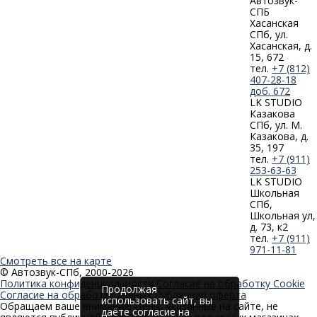
Автозвук-
СПБ
Хасанская
СПб, ул.
Хасанская, д.
15, 672
тел.
+7 (812)
407-28-18
доб. 672
LK STUDIO
Казакова
СПб, ул. М.
Казакова, д.
35, 197
тел.
+7 (911)
253-63-63
LK STUDIO
Школьная
СПб,
Школьная ул,
д. 73, к2
тел.
+7 (911)
971-11-81
Смотреть все на карте
© Автозвук-СПб, 2000-2026
Политика конфиденциальности
Согласие на обработку Cookie
Продолжая
Согласие на обработку данных
Публичная оферта
использовать сайт, вы
Обращаем ваше внимание! Цены, указанные на сайте, не
даёте согласие на