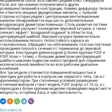
несравненной Ultima. Возглавляя средний класс сабвуферов
Focal, все три новинки получили много других
усовершенствований в конструкции, помимо диффузора. Нельзя
не отметить мощные двухдисковые магниты, с тыльной
стороны которых рядом с центральным вентиляционным
каналом обнаруживается еще шесть дополнительных
воздуховодов диаметром поменьше. Столь развитая система
вентиляции улучшает охлаждение звуковой катушки, а также
снижает эффект "воздушной подушки" в области под
центрирующей шайбой. Звуковая катушка примечательна
использованием легкого теплостойкого каркаса из
стекловолокна. Обращают на себя внимание толстые плетеные
проводники плоского сечения от терминалов до звуковой
катушки. Конструкция длинноходная (у более крупных P25F и
P30F Xmax = 14 мм), с большим диаметром центрирующей
шайбы и широким подвесом нового профиля для сохранения
исключительной линейности во всех рабочем диапазоне
колебаний.
Все три модели отличаются повышенной мощностью и
пригодны для работы в корпусах как закрытого типа, так и с
фазоинвертором. При стесненных условиях размещения
отличным выбором станет модель P20F (корпус от 10 л), а с
переходом к более крупным моделям справедливо вырастают и
мощность, и глубина баса, и чувствительность.
Все новости