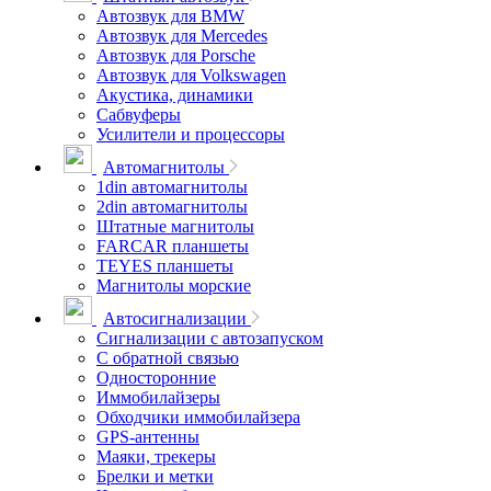
Автозвук для BMW
Автозвук для Mercedes
Автозвук для Porsche
Автозвук для Volkswagen
Акустика, динамики
Сабвуферы
Усилители и процессоры
Автомагнитолы
1din автомагнитолы
2din автомагнитолы
Штатные магнитолы
FARCAR планшеты
TEYES планшеты
Магнитолы морские
Автосигнализации
Сигнализации с автозапуском
С обратной связью
Односторонние
Иммобилайзеры
Обходчики иммобилайзера
GPS-антенны
Маяки, трекеры
Брелки и метки