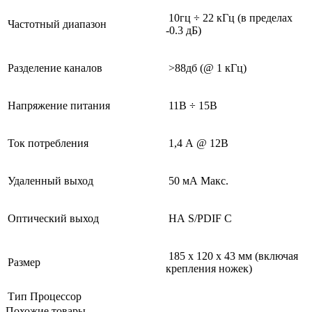
10гц ÷ 22 кГц (в пределах
Частотный диапазон
-0.3 дБ)
Разделение каналов
>88дб (@ 1 кГц)
Напряжение питания
11В ÷ 15В
Ток потребления
1,4 А @ 12В
Удаленный выход
50 мА Макс.
Оптический выход
НА S/PDIF С
185 х 120 х 43 мм (включая
Размер
крепления ножек)
Тип
Процессор
Похожие товары