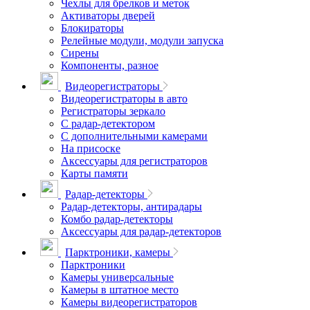
Чехлы для брелков и меток
Активаторы дверей
Блокираторы
Релейные модули, модули запуска
Сирены
Компоненты, разное
Видеорегистраторы
Видеорегистраторы в авто
Регистраторы зеркало
С радар-детектором
С дополнительными камерами
На присоске
Аксессуары для регистраторов
Карты памяти
Радар-детекторы
Радар-детекторы, антирадары
Комбо радар-детекторы
Аксессуары для радар-детекторов
Парктроники, камеры
Парктроники
Камеры универсальные
Камеры в штатное место
Камеры видеорегистраторов