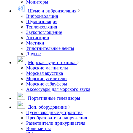
Мониторы
Шумо и виброизоляция
Виброизоляция
Шумоизоляция
Теплоизоляция
Звукопоглощение
Антискрип
Мастики
Уплотнительные ленты
Другое
Морская аудио техника
Морские магнитолы
Морская акустика
Морские усилители
Морские сабвуферы
Аксессуары для морского звука
Портативные телевизоры
Доп. оборудование
Пуско-зарядные устройства
Преобразователи напряжения
Разветвители прикуривателя
Вольтметры