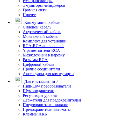
FM-трансляторы
Эмуляторы чейнджеров
Громкая связь
Прочее
Коммутация, кабели
Силовой кабель
Акустический кабель
Монтажный кабель
Комплект для установки
RCA-RCA аналоговый
Y-разветвители RCA
Межблочный в нарезку
Разъемы RCA
Цифровой кабель
Прочие соединители
Аксессуары для коммутации
Для инсталляции
High-Low преобразователи
Шумоподавители
Регуляторы уровня
Держатели для предохранителей
Предохранители плавкие
Предохранители-автоматы
Клеммы АКБ