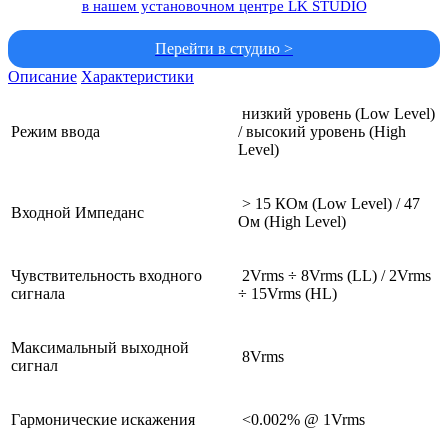
в нашем установочном центре LK STUDIO
Перейти в студию >
Описание
Характеристики
низкий уровень (Low Level)
Режим ввода
/ высокий уровень (High
Level)
> 15 КОм (Low Level) / 47
Входной Импеданс
Ом (High Level)
Чувствительность входного
2Vrms ÷ 8Vrms (LL) / 2Vrms
сигнала
÷ 15Vrms (HL)
Максимальный выходной
8Vrms
сигнал
Гармонические искажения
<0.002% @ 1Vrms