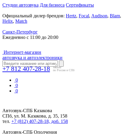
Студии автозвука
Для бизнеса
Сертификаты
Официальный дилер брендов:
Hertz
,
Focal
,
Audison
,
Blam
,
Helix
,
Match
Санкт-Петербург
Ежедневно с 11:00 до 20:00
Интернет-магазин
автозвука и автоэлектроники
+7 812 407-28-18
заказы
по России и СПб
0
0
0
Автозвук-СПБ
Казакова
СПб, ул. М. Казакова, д. 35, 158
тел.
+7 (812) 407-28-18, доб. 158
Автозвук-СПБ
Ополчения