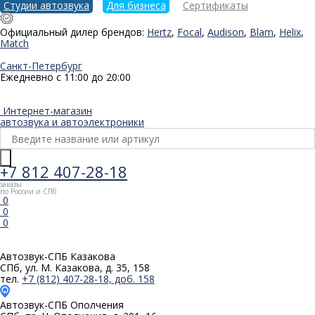
Студии автозвука
Для бизнеса
Сертификаты
Официальный дилер брендов:
Hertz
,
Focal
,
Audison
,
Blam
,
Helix
,
Match
Санкт-Петербург
Ежедневно с 11:00 до 20:00
Интернет-магазин
автозвука и автоэлектроники
+7 812 407-28-18
заказы
по России и СПб
0
0
0
Автозвук-СПБ
Казакова
СПб, ул. М. Казакова, д. 35, 158
тел.
+7 (812) 407-28-18, доб. 158
Автозвук-СПБ
Ополчения