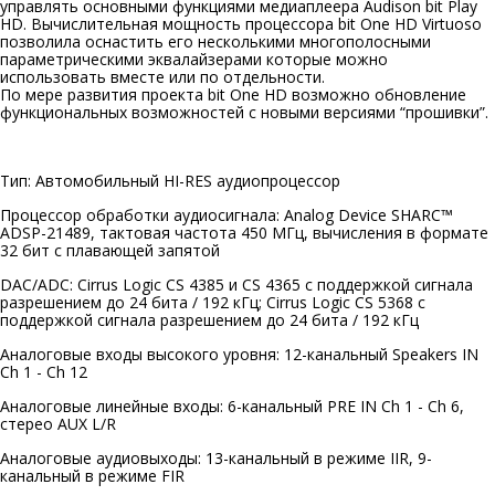
управлять основными функциями медиаплеера Audison bit Play
HD. Вычислительная мощность процессора bit One HD Virtuoso
позволила оснастить его несколькими многополосными
параметрическими эквалайзерами которые можно
использовать вместе или по отдельности.
По мере развития проекта bit One HD возможно обновление
функциональных возможностей с новыми версиями “прошивки”.
Тип: Автомобильный HI-RES аудиопроцессор
Процессор обработки аудиосигнала: Analog Device SHARC™
ADSP-21489, тактовая частота 450 МГц, вычисления в формате
32 бит с плавающей запятой
DAC/ADC: Cirrus Logic CS 4385 и CS 4365 с поддержкой сигнала
разрешением до 24 бита / 192 кГц; Cirrus Logic CS 5368 с
поддержкой сигнала разрешением до 24 бита / 192 кГц
Аналоговые входы высокого уровня: 12-канальный Speakers IN
Ch 1 - Ch 12
Аналоговые линейные входы: 6-канальный PRE IN Ch 1 - Ch 6,
стерео AUX L/R
Аналоговые аудиовыходы: 13-канальный в режиме IIR, 9-
канальный в режиме FIR