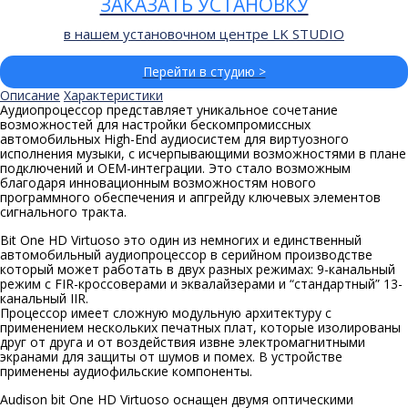
ЗАКАЗАТЬ УСТАНОВКУ
в нашем установочном центре LK STUDIO
Перейти в студию >
Описание
Характеристики
Аудиопроцессор представляет уникальное сочетание
возможностей для настройки бескомпромиссных
автомобильных High-End аудиосистем для виртуозного
исполнения музыки, с исчерпывающими возможностями в плане
подключений и ОЕМ-интеграции. Это стало возможным
благодаря инновационным возможностям нового
программного обеспечения и апгрейду ключевых элементов
сигнального тракта.
Bit One HD Virtuoso это один из немногих и единственный
автомобильный аудиопроцессор в серийном производстве
который может работать в двух разных режимах: 9-канальный
режим с FIR-кроссоверами и эквалайзерами и “стандартный” 13-
канальный IIR.
Процессор имеет сложную модульную архитектуру с
применением нескольких печатных плат, которые изолированы
друг от друга и от воздействия извне электромагнитными
экранами для защиты от шумов и помех. В устройстве
применены аудиофильские компоненты.
Audison bit One HD Virtuoso оснащен двумя оптическими