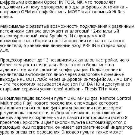
цифровыми входами Optical IN TOSLINK, что позволяет
подключить к нему одновременно два цифровых источника –
например ОЕМ интерфейс шины MOST и автономный Hi-Res
плеер.
Максимально развитые возможности подключения к различным
источникам сигнала включают аналоговый 12-канальный
высокоуровневый вход Speakers IN c программной
возможностью сборки и восстановления сигнала штатного
усилителя, 6-канальный линейный вход PRE IN и стерео вход
AUX.
Процессор имеет до 13 независимых каналов настройки, чего
более чем достаточно для абсолютного большинства
аудиосистем даже сложной конфигурации. Подключение к
усилителям выполняется либо через аналоговые линейные
выходы PRE OUT, либо через цифровой интерфейс АС / AD Link
– эта технология называется Audison Full DA HD и доступна со
старшими сериями усилителей Audison - Thesis ТН и Voce.
В комплектацию включен пульт DRC MP (Digital Remote Control
Multimedia Play) нового поколения, с помощью которого
выполняются основные функции управления процессором:
регулировка громкости, выбор источников, переключение
между заранее сохраненными в памяти настройками (всего 8
пресетов). Яркость и цвет кнопок пульта кастомизируются с
помощью RGB подсветки, он имеет автоматический индикатор
уровня внешнего освещения. Энкодер пульта также может