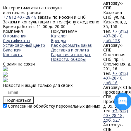
Автозвук-
Интернет-магазин автозвука
СПБ
и автоэлектроники
Казакова
+7 812 407-28-18
заказы по России и СПб
СПб, ул. М.
Заказы и консультации по телефону ежедневно.
Казакова, д.
Время работы с 11-00 до 20-00
35, 158
Компания
Покупателям
тел.
+7 (812)
О компании
Каталог
407-28-18,
Сертификаты
Бренды
доб. 158
Установочный центр
Как оформить заказ
Автозвук-
Вакансии
Доставка и оплата
СПБ
Контакты
Гарантия и возврат
Ополчения
Новости, обзоры
СПб, пр. Н.
С вами на связи
Ополчения, д.
201, 16
тел.
+7 (812)
407-28-18,
доб. 16
Новости и акции только для своих
Автозвук-СП
Просвещения
СПб, пр.
Подписаться
Просвещения
Согласен на обработку персональных данных
д. 35, 527
тел.
+7 (812)
407-28-18,
доб. 527
Автозвук-
СПБ