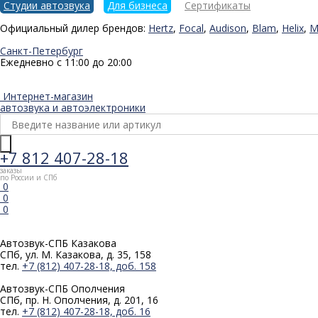
Студии автозвука
Для бизнеса
Сертификаты
Официальный дилер брендов:
Hertz
,
Focal
,
Audison
,
Blam
,
Helix
,
M
Санкт-Петербург
Ежедневно с 11:00 до 20:00
Интернет-магазин
автозвука и автоэлектроники
+7 812 407-28-18
заказы
по России и СПб
0
0
0
Автозвук-СПБ
Казакова
СПб, ул. М. Казакова, д. 35, 158
тел.
+7 (812) 407-28-18, доб. 158
Автозвук-СПБ
Ополчения
СПб, пр. Н. Ополчения, д. 201, 16
тел.
+7 (812) 407-28-18, доб. 16