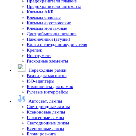
Предохранители плавкие
Предохранители-автоматы
Клеммы АКБ
Клеммы силовые
Клеммы акустические
Клеммы монтажные
Дистрибьюторы питания
Наконечники (втулки)
Вилки и гнезда прикуривателя
Крепеж
Инструмент
Расходные элементы
Переходные рамки
Рамки для магнитол
ISO-адаптеры
Компоненты для рамок
Рулевые интерфейсы
Автосвет, лампы
Светодиодные лампы
Ксеноновые лампы
Галогенные лампы
Светодиодные линзы
Ксеноновые линзы
Блоки розжига