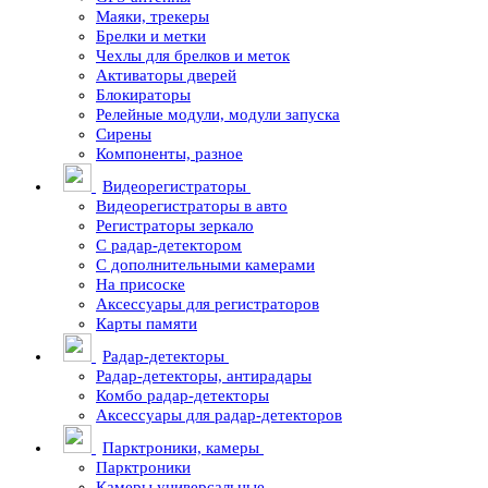
Маяки, трекеры
Брелки и метки
Чехлы для брелков и меток
Активаторы дверей
Блокираторы
Релейные модули, модули запуска
Сирены
Компоненты, разное
Видеорегистраторы
Видеорегистраторы в авто
Регистраторы зеркало
С радар-детектором
С дополнительными камерами
На присоске
Аксессуары для регистраторов
Карты памяти
Радар-детекторы
Радар-детекторы, антирадары
Комбо радар-детекторы
Аксессуары для радар-детекторов
Парктроники, камеры
Парктроники
Камеры универсальные