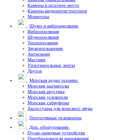
Камеры в штатное место
Камеры видеорегистраторов
Мониторы
Шумо и виброизоляция
Виброизоляция
Шумоизоляция
Теплоизоляция
Звукопоглощение
Антискрип
Мастики
Уплотнительные ленты
Другое
Морская аудио техника
Морские магнитолы
Морская акустика
Морские усилители
Морские сабвуферы
Аксессуары для морского звука
Портативные телевизоры
Доп. оборудование
Пуско-зарядные устройства
Преобразователи напряжения