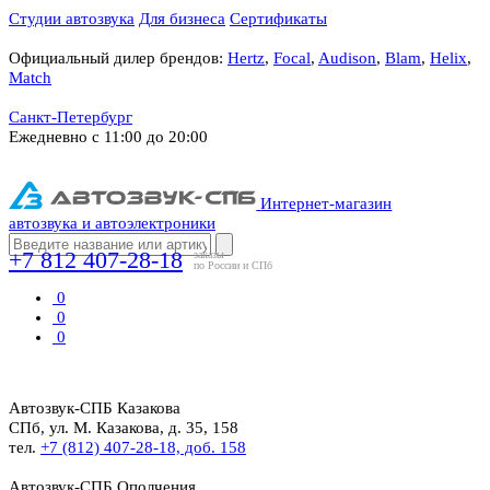
Студии автозвука
Для бизнеса
Сертификаты
Официальный дилер брендов:
Hertz
,
Focal
,
Audison
,
Blam
,
Helix
,
Match
Санкт-Петербург
Ежедневно с 11:00 до 20:00
Интернет-магазин
автозвука и автоэлектроники
+7 812 407-28-18
заказы
по России и СПб
0
0
0
Автозвук-СПБ
Казакова
СПб, ул. М. Казакова, д. 35, 158
тел.
+7 (812) 407-28-18, доб. 158
Автозвук-СПБ
Ополчения