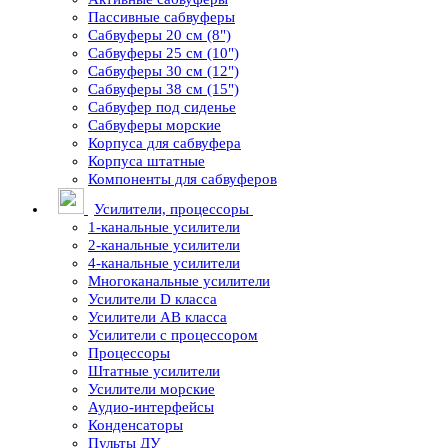
Пассивные сабвуферы
Сабвуферы 20 см (8")
Сабвуферы 25 см (10")
Сабвуферы 30 см (12")
Сабвуферы 38 см (15")
Сабвуфер под сиденье
Сабвуферы морские
Корпуса для сабвуфера
Корпуса штатные
Компоненты для сабвуферов
Усилители, процессоры
1-канальные усилители
2-канальные усилители
4-канальные усилители
Многоканальные усилители
Усилители D класса
Усилители АВ класса
Усилители с процессором
Процессоры
Штатные усилители
Усилители морские
Аудио-интерфейсы
Конденсаторы
Пульты ДУ