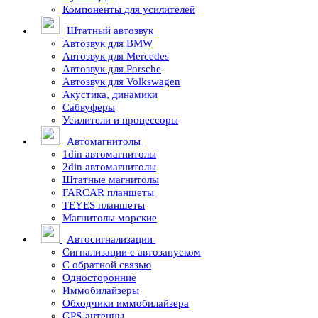
Компоненты для усилителей
Штатный автозвук
Автозвук для BMW
Автозвук для Mercedes
Автозвук для Porsche
Автозвук для Volkswagen
Акустика, динамики
Сабвуферы
Усилители и процессоры
Автомагнитолы
1din автомагнитолы
2din автомагнитолы
Штатные магнитолы
FARCAR планшеты
TEYES планшеты
Магнитолы морские
Автосигнализации
Сигнализации с автозапуском
С обратной связью
Односторонние
Иммобилайзеры
Обходчики иммобилайзера
GPS-антенны