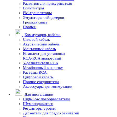
Разветвители прикуривателя
Вольтметры
FM-трансляторы
Эмуляторы чейнджеров
Громкая связь
Прочее
Коммутация, кабели
Силовой кабель
Акустический кабель
Монтажный кабель
Комплект для установки
RCA-RCA аналоговый
Y-разветвители RCA
Межблочный в нарезку
Разъемы RCA
Цифровой кабель
Прочие соединители
Аксессуары для коммутации
Для инсталляции
High-Low преобразователи
Шумоподавители
Регуляторы уровня
Держатели для предохранителей