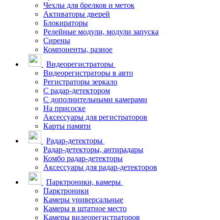
Чехлы для брелков и меток
Активаторы дверей
Блокираторы
Релейные модули, модули запуска
Сирены
Компоненты, разное
Видеорегистраторы
Видеорегистраторы в авто
Регистраторы зеркало
С радар-детектором
С дополнительными камерами
На присоске
Аксессуары для регистраторов
Карты памяти
Радар-детекторы
Радар-детекторы, антирадары
Комбо радар-детекторы
Аксессуары для радар-детекторов
Парктроники, камеры
Парктроники
Камеры универсальные
Камеры в штатное место
Камеры видеорегистраторов