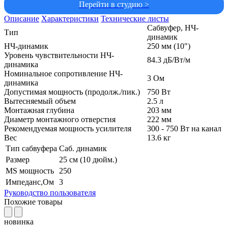
Перейти в студию >
Описание
Характеристики
Технические листы
Сабвуфер, НЧ-
Тип
динамик
НЧ-динамик
250 мм (10")
Уровень чувствительности НЧ-
84.3 дБ/Вт/м
динамика
Номинальное сопротивление НЧ-
3 Ом
динамика
Допустимая мощность (продолж./пик.)
750 Вт
Вытесняемый объем
2.5 л
Монтажная глубина
203 мм
Диаметр монтажного отверстия
222 мм
Рекомендуемая мощность усилителя
300 - 750 Вт на канал
Вес
13.6 кг
Тип сабвуфера
Саб. динамик
Размер
25 см (10 дюйм.)
MS мощность
250
Импеданс,Ом
3
Руководство пользователя
Похожие товары
новинка