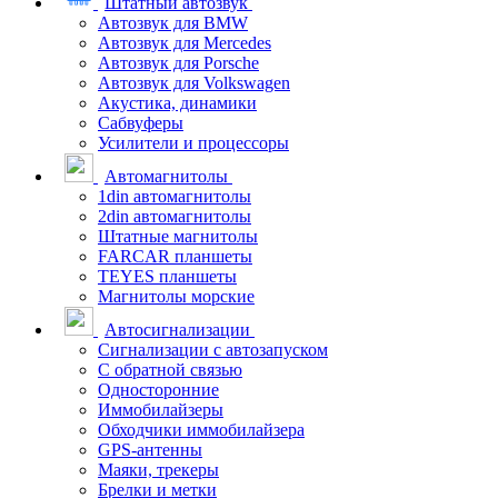
Штатный автозвук
Автозвук для BMW
Автозвук для Mercedes
Автозвук для Porsche
Автозвук для Volkswagen
Акустика, динамики
Сабвуферы
Усилители и процессоры
Автомагнитолы
1din автомагнитолы
2din автомагнитолы
Штатные магнитолы
FARCAR планшеты
TEYES планшеты
Магнитолы морские
Автосигнализации
Сигнализации с автозапуском
С обратной связью
Односторонние
Иммобилайзеры
Обходчики иммобилайзера
GPS-антенны
Маяки, трекеры
Брелки и метки