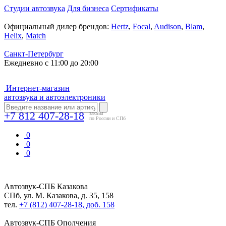
Студии автозвука
Для бизнеса
Сертификаты
Официальный дилер брендов:
Hertz
,
Focal
,
Audison
,
Blam
,
Helix
,
Match
Санкт-Петербург
Ежедневно с 11:00 до 20:00
Интернет-магазин
автозвука и автоэлектроники
+7 812 407-28-18
заказы
по России и СПб
0
0
0
Автозвук-СПБ
Казакова
СПб, ул. М. Казакова, д. 35, 158
тел.
+7 (812) 407-28-18, доб. 158
Автозвук-СПБ
Ополчения