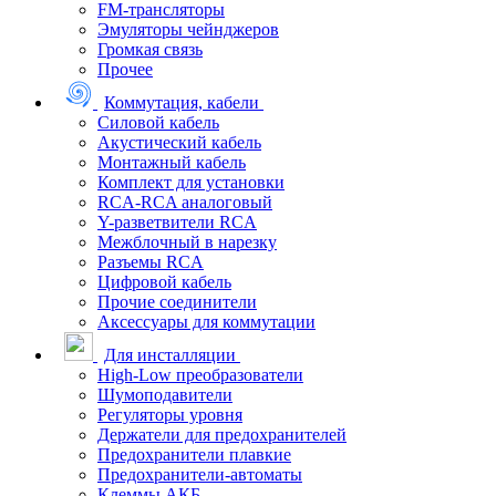
FM-трансляторы
Эмуляторы чейнджеров
Громкая связь
Прочее
Коммутация, кабели
Силовой кабель
Акустический кабель
Монтажный кабель
Комплект для установки
RCA-RCA аналоговый
Y-разветвители RCA
Межблочный в нарезку
Разъемы RCA
Цифровой кабель
Прочие соединители
Аксессуары для коммутации
Для инсталляции
High-Low преобразователи
Шумоподавители
Регуляторы уровня
Держатели для предохранителей
Предохранители плавкие
Предохранители-автоматы
Клеммы АКБ