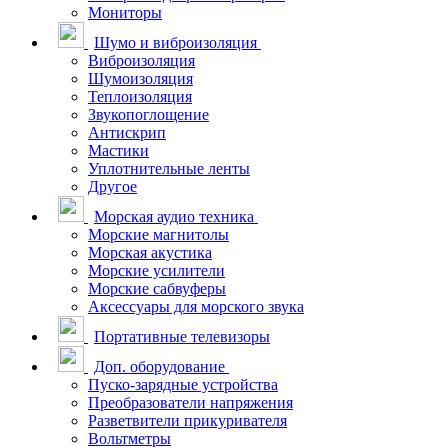
Мониторы
Шумо и виброизоляция
Виброизоляция
Шумоизоляция
Теплоизоляция
Звукопоглощение
Антискрип
Мастики
Уплотнительные ленты
Другое
Морская аудио техника
Морские магнитолы
Морская акустика
Морские усилители
Морские сабвуферы
Аксессуары для морского звука
Портативные телевизоры
Доп. оборудование
Пуско-зарядные устройства
Преобразователи напряжения
Разветвители прикуривателя
Вольтметры