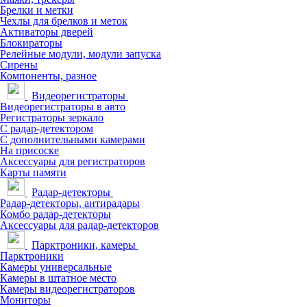
Брелки и метки
Чехлы для брелков и меток
Активаторы дверей
Блокираторы
Релейные модули, модули запуска
Сирены
Компоненты, разное
Видеорегистраторы
Видеорегистраторы в авто
Регистраторы зеркало
С радар-детектором
С дополнительными камерами
На присоске
Аксессуары для регистраторов
Карты памяти
Радар-детекторы
Радар-детекторы, антирадары
Комбо радар-детекторы
Аксессуары для радар-детекторов
Парктроники, камеры
Парктроники
Камеры универсальные
Камеры в штатное место
Камеры видеорегистраторов
Мониторы