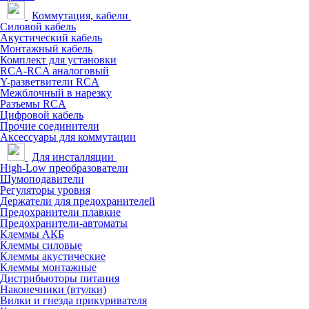
Коммутация, кабели
Силовой кабель
Акустический кабель
Монтажный кабель
Комплект для установки
RCA-RCA аналоговый
Y-разветвители RCA
Межблочный в нарезку
Разъемы RCA
Цифровой кабель
Прочие соединители
Аксессуары для коммутации
Для инсталляции
High-Low преобразователи
Шумоподавители
Регуляторы уровня
Держатели для предохранителей
Предохранители плавкие
Предохранители-автоматы
Клеммы АКБ
Клеммы силовые
Клеммы акустические
Клеммы монтажные
Дистрибьюторы питания
Наконечники (втулки)
Вилки и гнезда прикуривателя