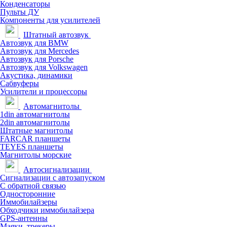
Конденсаторы
Пульты ДУ
Компоненты для усилителей
Штатный автозвук
Автозвук для BMW
Автозвук для Mercedes
Автозвук для Porsche
Автозвук для Volkswagen
Акустика, динамики
Сабвуферы
Усилители и процессоры
Автомагнитолы
1din автомагнитолы
2din автомагнитолы
Штатные магнитолы
FARCAR планшеты
TEYES планшеты
Магнитолы морские
Автосигнализации
Сигнализации с автозапуском
С обратной связью
Односторонние
Иммобилайзеры
Обходчики иммобилайзера
GPS-антенны
Маяки, трекеры