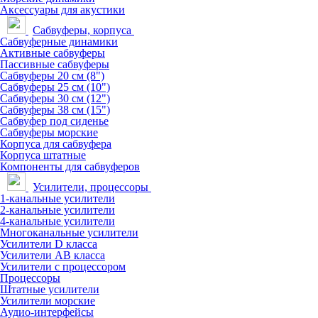
Аксессуары для акустики
Сабвуферы, корпуса
Сабвуферные динамики
Активные сабвуферы
Пассивные сабвуферы
Сабвуферы 20 см (8")
Сабвуферы 25 см (10")
Сабвуферы 30 см (12")
Сабвуферы 38 см (15")
Сабвуфер под сиденье
Сабвуферы морские
Корпуса для сабвуфера
Корпуса штатные
Компоненты для сабвуферов
Усилители, процессоры
1-канальные усилители
2-канальные усилители
4-канальные усилители
Многоканальные усилители
Усилители D класса
Усилители АВ класса
Усилители с процессором
Процессоры
Штатные усилители
Усилители морские
Аудио-интерфейсы