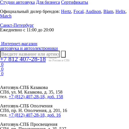
Студии автозвука
Для бизнеса
Сертификаты
Официальный дилер брендов:
Hertz
,
Focal
,
Audison
,
Blam
,
Helix
,
Match
Санкт-Петербург
Ежедневно с 11:00 до 20:00
Интернет-магазин
автозвука и автоэлектроники
+7 812 407-28-18
заказы
по России и СПб
0
0
0
Автозвук-СПБ
Казакова
СПб, ул. М. Казакова, д. 35, 158
тел.
+7 (812) 407-28-18, доб. 158
Автозвук-СПБ
Ополчения
СПб, пр. Н. Ополчения, д. 201, 16
тел.
+7 (812) 407-28-18, доб. 16
Автозвук-СПБ
Просвещения
СПб, пр. Просвещения, д. 35, 527