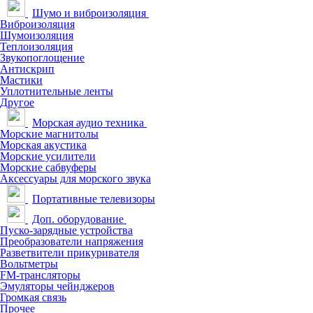
Шумо и виброизоляция
Виброизоляция
Шумоизоляция
Теплоизоляция
Звукопоглощение
Антискрип
Мастики
Уплотнительные ленты
Другое
Морская аудио техника
Морские магнитолы
Морская акустика
Морские усилители
Морские сабвуферы
Аксессуары для морского звука
Портативные телевизоры
Доп. оборудование
Пуско-зарядные устройства
Преобразователи напряжения
Разветвители прикуривателя
Вольтметры
FM-трансляторы
Эмуляторы чейнджеров
Громкая связь
Прочее