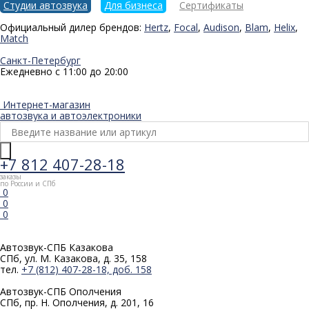
Студии автозвука
Для бизнеса
Сертификаты
Официальный дилер брендов:
Hertz
,
Focal
,
Audison
,
Blam
,
Helix
,
Match
Санкт-Петербург
Ежедневно с 11:00 до 20:00
Интернет-магазин
автозвука и автоэлектроники
+7 812 407-28-18
заказы
по России и СПб
0
0
0
Автозвук-СПБ
Казакова
СПб, ул. М. Казакова, д. 35, 158
тел.
+7 (812) 407-28-18, доб. 158
Автозвук-СПБ
Ополчения
СПб, пр. Н. Ополчения, д. 201, 16