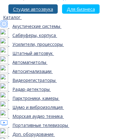
Студии автозвука
Для бизнеса
Каталог
Акустические системы
Сабвуферы, корпуса
Усилители, процессоры
Штатный автозвук
Автомагнитолы
Автосигнализации
Видеорегистраторы
Радар-детекторы
Парктроники, камеры
Шумо и виброизоляция
Морская аудио техника
Портативные телевизоры
Доп. оборудование