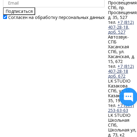
Просвещения
СПб, пр.
Подписаться
Просвещения
Согласен на обработку персональных данных
д. 35, 527
тел.
+7 (812)
407-28-18,
доб. 527
Автозвук-
СПБ
Хасанская
СПб, ул.
Хасанская, д.
15, 672
тел.
+7 (812)
407-28-18
доб. 672
LK STUDIO
Казакова
СПб, ул. М.
Казакова, д.
35, 197
тел.
+7 (911)
253-63-63
LK STUDIO
Школьная
СПб,
Школьная ул,
д. 73, к2