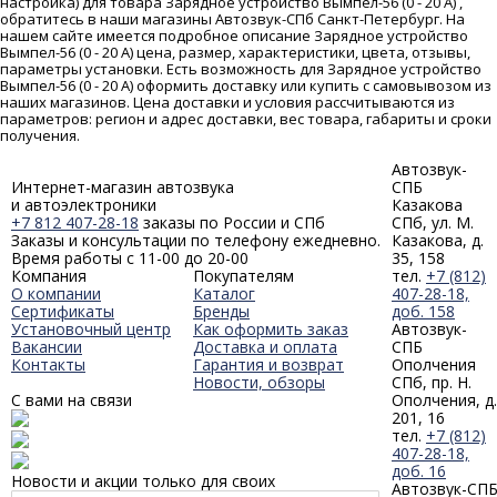
настройка) для товара Зарядное устройство Вымпел-56 (0 - 20 А) ,
обратитесь в наши магазины Автозвук-СПб Санкт-Петербург. На
нашем сайте имеется подробное описание Зарядное устройство
Вымпел-56 (0 - 20 А) цена, размер, характеристики, цвета, отзывы,
параметры установки. Есть возможность для Зарядное устройство
Вымпел-56 (0 - 20 А) оформить доставку или купить с самовывозом из
наших магазинов. Цена доставки и условия рассчитываются из
параметров: регион и адрес доставки, вес товара, габариты и сроки
получения.
Автозвук-
Интернет-магазин автозвука
СПБ
и автоэлектроники
Казакова
+7 812 407-28-18
заказы по России и СПб
СПб, ул. М.
Заказы и консультации по телефону ежедневно.
Казакова, д.
Время работы с 11-00 до 20-00
35, 158
Компания
Покупателям
тел.
+7 (812)
О компании
Каталог
407-28-18,
Сертификаты
Бренды
доб. 158
Установочный центр
Как оформить заказ
Автозвук-
Вакансии
Доставка и оплата
СПБ
Контакты
Гарантия и возврат
Ополчения
Новости, обзоры
СПб, пр. Н.
С вами на связи
Ополчения, д.
201, 16
тел.
+7 (812)
407-28-18,
доб. 16
Новости и акции только для своих
Автозвук-СП