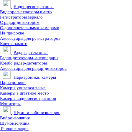
Видеорегистраторы
Видеорегистраторы в авто
Регистраторы зеркало
С радар-детектором
С дополнительными камерами
На присоске
Аксессуары для регистраторов
Карты памяти
Радар-детекторы
Радар-детекторы, антирадары
Комбо радар-детекторы
Аксессуары для радар-детекторов
Парктроники, камеры
Парктроники
Камеры универсальные
Камеры в штатное место
Камеры видеорегистраторов
Мониторы
Шумо и виброизоляция
Виброизоляция
Шумоизоляция
Теплоизоляция