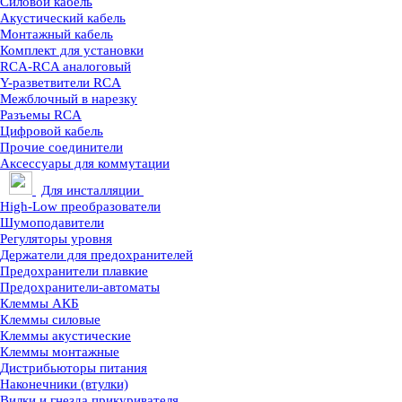
Силовой кабель
Акустический кабель
Монтажный кабель
Комплект для установки
RCA-RCA аналоговый
Y-разветвители RCA
Межблочный в нарезку
Разъемы RCA
Цифровой кабель
Прочие соединители
Аксессуары для коммутации
Для инсталляции
High-Low преобразователи
Шумоподавители
Регуляторы уровня
Держатели для предохранителей
Предохранители плавкие
Предохранители-автоматы
Клеммы АКБ
Клеммы силовые
Клеммы акустические
Клеммы монтажные
Дистрибьюторы питания
Наконечники (втулки)
Вилки и гнезда прикуривателя