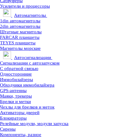
Сабвуферы
Усилители и процессоры
Автомагнитолы
1din автомагнитолы
2din автомагнитолы
Штатные магнитолы
FARCAR планшеты
TEYES планшеты
Магнитолы морские
Автосигнализации
Сигнализации с автозапуском
С обратной связью
Односторонние
Иммобилайзеры
Обходчики иммобилайзера
GPS-антенны
Маяки, трекеры
Брелки и метки
Чехлы для брелков и меток
Активаторы дверей
Блокираторы
Релейные модули, модули запуска
Сирены
Компоненты, разное