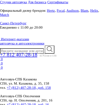
Студии автозвука
Для бизнеса
Сертификаты
Официальный дилер брендов:
Hertz
,
Focal
,
Audison
,
Blam
,
Helix
,
Match
Санкт-Петербург
Ежедневно с 11:00 до 20:00
Интернет-магазин
автозвука и автоэлектроники
+7 812 407-28-18
заказы
по России и СПб
0
0
0
Автозвук-СПБ
Казакова
СПб, ул. М. Казакова, д. 35, 158
тел.
+7 (812) 407-28-18, доб. 158
Автозвук-СПБ
Ополчения
СПб, пр. Н. Ополчения, д. 201, 16
тел.
+7 (812) 407-28-18, доб. 16