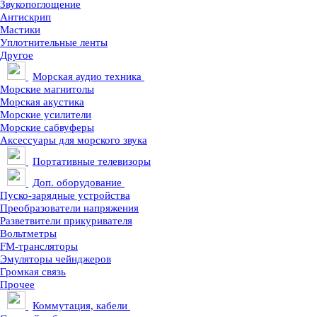
Звукопоглощение
Антискрип
Мастики
Уплотнительные ленты
Другое
Морская аудио техника
Морские магнитолы
Морская акустика
Морские усилители
Морские сабвуферы
Аксессуары для морского звука
Портативные телевизоры
Доп. оборудование
Пуско-зарядные устройства
Преобразователи напряжения
Разветвители прикуривателя
Вольтметры
FM-трансляторы
Эмуляторы чейнджеров
Громкая связь
Прочее
Коммутация, кабели