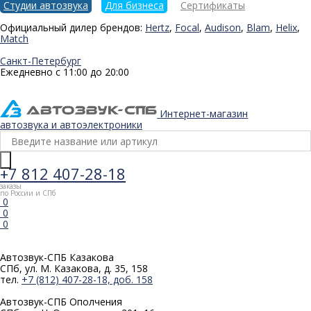
Студии автозвука
Для бизнеса
Сертификаты
Официальный дилер брендов:
Hertz
,
Focal
,
Audison
,
Blam
,
Helix
,
Match
Санкт-Петербург
Ежедневно с 11:00 до 20:00
Интернет-магазин
автозвука и автоэлектроники
+7 812 407-28-18
заказы
по России и СПб
0
0
0
Автозвук-СПБ
Казакова
СПб, ул. М. Казакова, д. 35, 158
тел.
+7 (812) 407-28-18, доб. 158
Автозвук-СПБ
Ополчения