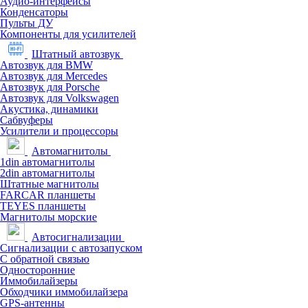
Аудио-интерфейсы
Конденсаторы
Пульты ДУ
Компоненты для усилителей
Штатный автозвук
Автозвук для BMW
Автозвук для Mercedes
Автозвук для Porsche
Автозвук для Volkswagen
Акустика, динамики
Сабвуферы
Усилители и процессоры
Автомагнитолы
1din автомагнитолы
2din автомагнитолы
Штатные магнитолы
FARCAR планшеты
TEYES планшеты
Магнитолы морские
Автосигнализации
Сигнализации с автозапуском
С обратной связью
Односторонние
Иммобилайзеры
Обходчики иммобилайзера
GPS-антенны