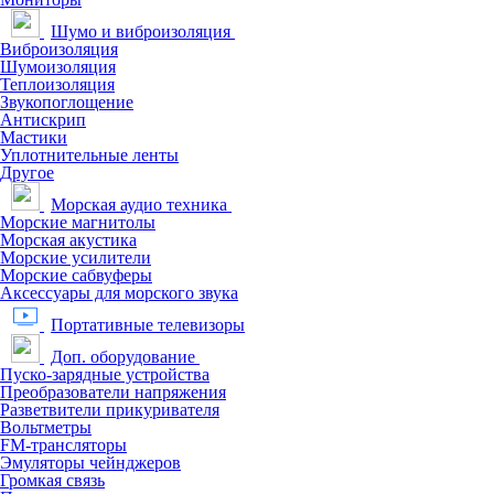
Шумо и виброизоляция
Виброизоляция
Шумоизоляция
Теплоизоляция
Звукопоглощение
Антискрип
Мастики
Уплотнительные ленты
Другое
Морская аудио техника
Морские магнитолы
Морская акустика
Морские усилители
Морские сабвуферы
Аксессуары для морского звука
Портативные телевизоры
Доп. оборудование
Пуско-зарядные устройства
Преобразователи напряжения
Разветвители прикуривателя
Вольтметры
FM-трансляторы
Эмуляторы чейнджеров
Громкая связь