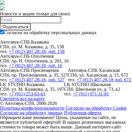
Новости и акции только для своих
Подписаться
Согласен на обработку персональных данных
Автозвук-СПБ Казакова
СПб, ул. М. Казакова, д. 35, 158
тел.
+7 (812) 407-28-18, доб. 158
Автозвук-СПБ Ополчения
СПб, пр. Н. Ополчения, д. 201, 16
тел.
+7 (812) 407-28-18, доб. 16
Автозвук-СПБ Просвещения
Автозвук-СПБ Хасанская
СПб, пр. Просвещения, д. 35, 527
СПб, ул. Хасанская, д. 15, 672
тел.
+7 (812) 407-28-18, доб. 527
тел.
+7 (812) 407-28-18 доб. 672
LK STUDIO Казакова
LK STUDIO Школьная
СПб, ул. М. Казакова, д. 35, 197
СПб, Школьная ул, д. 73, к2
тел.
+7 (911) 253-63-63
тел.
+7 (911) 971-11-81
Смотреть все на карте
© Автозвук-СПб, 2000-2026
Политика конфиденциальности
Согласие на обработку Cookie
Согласие на обработку данных
Публичная оферта
Обращаем ваше внимание! Цены, указанные на сайте, не
являются публичной офертой! В наших розничных магазинах
стоимость товара может быть выше. Данный интернет-сайт
носит исключительно информационный характер и ни при