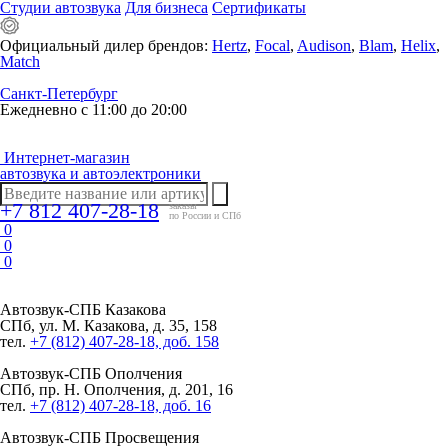
Студии автозвука
Для бизнеса
Сертификаты
Официальный дилер брендов:
Hertz
,
Focal
,
Audison
,
Blam
,
Helix
,
Match
Санкт-Петербург
Ежедневно с 11:00 до 20:00
Интернет-магазин
автозвука и автоэлектроники
+7 812 407-28-18
заказы
по России и СПб
0
0
0
Автозвук-СПБ
Казакова
СПб, ул. М. Казакова, д. 35, 158
тел.
+7 (812) 407-28-18, доб. 158
Автозвук-СПБ
Ополчения
СПб, пр. Н. Ополчения, д. 201, 16
тел.
+7 (812) 407-28-18, доб. 16
Автозвук-СПБ
Просвещения