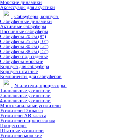
Морские динамики
Аксессуары для акустики
Сабвуферы, корпуса
Сабвуферные динамики
Активные сабвуферы
Пассивные сабвуферы
Сабвуферы 20 см (8")
Сабвуферы 25 см (10")
Сабвуферы 30 см (12")
Сабвуферы 38 см (15")
Сабвуфер под сиденье
Сабвуферы морские
Корпуса для сабвуфера
Корпуса штатные
Компоненты для сабвуферов
Усилители, процессоры
1-канальные усилители
2-канальные усилители
4-канальные усилители
Многоканальные усилители
Усилители D класса
Усилители АВ класса
Усилители с процессором
Процессоры
Штатные усилители
Усилители морские