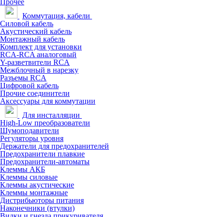
Прочее
Коммутация, кабели
Силовой кабель
Акустический кабель
Монтажный кабель
Комплект для установки
RCA-RCA аналоговый
Y-разветвители RCA
Межблочный в нарезку
Разъемы RCA
Цифровой кабель
Прочие соединители
Аксессуары для коммутации
Для инсталляции
High-Low преобразователи
Шумоподавители
Регуляторы уровня
Держатели для предохранителей
Предохранители плавкие
Предохранители-автоматы
Клеммы АКБ
Клеммы силовые
Клеммы акустические
Клеммы монтажные
Дистрибьюторы питания
Наконечники (втулки)
Вилки и гнезда прикуривателя