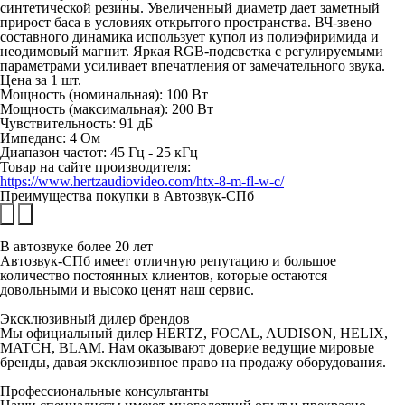
синтетической резины. Увеличенный диаметр дает заметный
прирост баса в условиях открытого пространства. ВЧ-звено
составного динамика использует купол из полиэфиримида и
неодимовый магнит. Яркая RGB-подсветка с регулируемыми
параметрами усиливает впечатления от замечательного звука.
Цена за 1 шт.
Мощность (номинальная): 100 Вт
Мощность (максимальная): 200 Вт
Чувствительность: 91 дБ
Импеданс: 4 Ом
Диапазон частот: 45 Гц - 25 кГц
Товар на сайте производителя:
https://www.hertzaudiovideo.com/htx-8-m-fl-w-c/
Преимущества покупки в
Автозвук-СПб
В автозвуке
более 20 лет
Автозвук-СПб имеет отличную репутацию и большое
количество постоянных клиентов, которые остаются
довольными и высоко ценят наш сервис.
Эксклюзивный
дилер брендов
Мы официальный дилер HERTZ, FOCAL, AUDISON, HELIX,
MATCH, BLAM. Нам оказывают доверие ведущие мировые
бренды, давая эксклюзивное право на продажу оборудования.
Профессиональные
консультанты