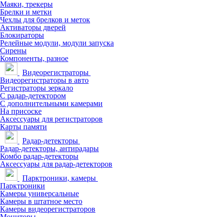
Маяки, трекеры
Брелки и метки
Чехлы для брелков и меток
Активаторы дверей
Блокираторы
Релейные модули, модули запуска
Сирены
Компоненты, разное
Видеорегистраторы
Видеорегистраторы в авто
Регистраторы зеркало
С радар-детектором
С дополнительными камерами
На присоске
Аксессуары для регистраторов
Карты памяти
Радар-детекторы
Радар-детекторы, антирадары
Комбо радар-детекторы
Аксессуары для радар-детекторов
Парктроники, камеры
Парктроники
Камеры универсальные
Камеры в штатное место
Камеры видеорегистраторов
Мониторы