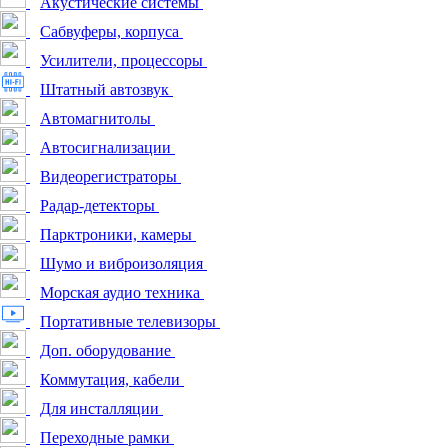
Акустические системы
Сабвуферы, корпуса
Усилители, процессоры
Штатный автозвук
Автомагнитолы
Автосигнализации
Видеорегистраторы
Радар-детекторы
Парктроники, камеры
Шумо и виброизоляция
Морская аудио техника
Портативные телевизоры
Доп. оборудование
Коммутация, кабели
Для инсталляции
Переходные рамки