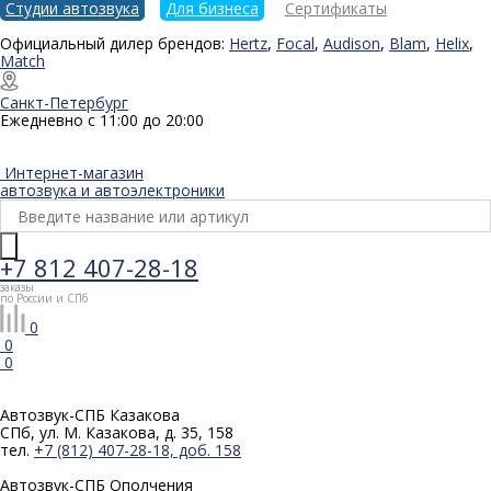
Студии автозвука
Для бизнеса
Сертификаты
Официальный дилер брендов:
Hertz
,
Focal
,
Audison
,
Blam
,
Helix
,
Match
Санкт-Петербург
Ежедневно с 11:00 до 20:00
Интернет-магазин
автозвука и автоэлектроники
+7 812 407-28-18
заказы
по России и СПб
0
0
0
Автозвук-СПБ
Казакова
СПб, ул. М. Казакова, д. 35, 158
тел.
+7 (812) 407-28-18, доб. 158
Автозвук-СПБ
Ополчения