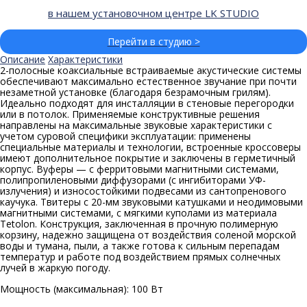
в нашем установочном центре LK STUDIO
Перейти в студию >
Описание
Характеристики
2-полосные коаксиальные встраиваемые акустические системы
обеспечивают максимально естественное звучание при почти
незаметной установке (благодаря безрамочным грилям).
Идеально подходят для инсталляции в стеновые перегородки
или в потолок. Применяемые конструктивные решения
направлены на максимальные звуковые характеристики с
учетом суровой специфики эксплуатации: применены
специальные материалы и технологии, встроенные кроссоверы
имеют дополнительное покрытие и заключены в герметичный
корпус. Вуферы — с ферритовыми магнитными системами,
полипропиленовыми диффузорами (с ингибиторами УФ-
излучения) и износостойкими подвесами из сантопренового
каучука. Твитеры с 20-мм звуковыми катушками и неодимовыми
магнитными системами, с мягкими куполами из материала
Tetolon. Конструкция, заключенная в прочную полимерную
корзину, надежно защищена от воздействия соленой морской
воды и тумана, пыли, а также готова к сильным перепадам
температур и работе под воздействием прямых солнечных
лучей в жаркую погоду.
Мощность (максимальная): 100 Вт