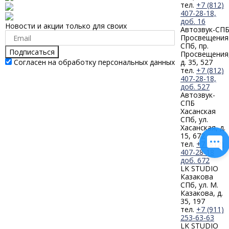
тел.
+7 (812)
407-28-18,
доб. 16
Новости и акции только для своих
Автозвук-СП
Просвещения
СПб, пр.
Подписаться
Просвещения
Согласен на обработку персональных данных
д. 35, 527
тел.
+7 (812)
407-28-18,
доб. 527
Автозвук-
СПБ
Хасанская
СПб, ул.
Хасанская, д.
15, 672
тел.
+7 (812)
407-28-18
доб. 672
LK STUDIO
Казакова
СПб, ул. М.
Казакова, д.
35, 197
тел.
+7 (911)
253-63-63
LK STUDIO