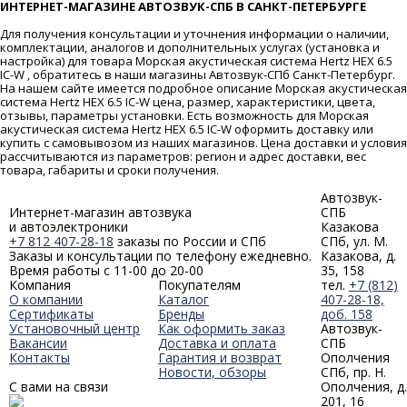
ИНТЕРНЕТ-МАГАЗИНЕ АВТОЗВУК-СПБ В САНКТ-ПЕТЕРБУРГЕ
Для получения консультации и уточнения информации о наличии,
комплектации, аналогов и дополнительных услугах (установка и
настройка) для товара Морская акустическая система Hertz HEX 6.5
IC-W , обратитесь в наши магазины Автозвук-СПб Санкт-Петербург.
На нашем сайте имеется подробное описание Морская акустическая
система Hertz HEX 6.5 IC-W цена, размер, характеристики, цвета,
отзывы, параметры установки. Есть возможность для Морская
акустическая система Hertz HEX 6.5 IC-W оформить доставку или
купить с самовывозом из наших магазинов. Цена доставки и условия
рассчитываются из параметров: регион и адрес доставки, вес
товара, габариты и сроки получения.
Автозвук-
Интернет-магазин автозвука
СПБ
и автоэлектроники
Казакова
+7 812 407-28-18
заказы по России и СПб
СПб, ул. М.
Заказы и консультации по телефону ежедневно.
Казакова, д.
Время работы с 11-00 до 20-00
35, 158
Компания
Покупателям
тел.
+7 (812)
О компании
Каталог
407-28-18,
Сертификаты
Бренды
доб. 158
Установочный центр
Как оформить заказ
Автозвук-
Вакансии
Доставка и оплата
СПБ
Контакты
Гарантия и возврат
Ополчения
Новости, обзоры
СПб, пр. Н.
С вами на связи
Ополчения, д.
201, 16