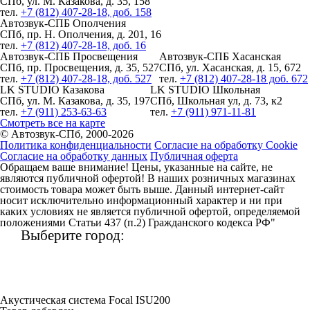
СПб, ул. М. Казакова, д. 35, 158
тел.
+7 (812) 407-28-18, доб. 158
Автозвук-СПБ Ополчения
СПб, пр. Н. Ополчения, д. 201, 16
тел.
+7 (812) 407-28-18, доб. 16
Автозвук-СПБ Просвещения
Автозвук-СПБ Хасанская
СПб, пр. Просвещения, д. 35, 527
СПб, ул. Хасанская, д. 15, 672
тел.
+7 (812) 407-28-18, доб. 527
тел.
+7 (812) 407-28-18 доб. 672
LK STUDIO Казакова
LK STUDIO Школьная
СПб, ул. М. Казакова, д. 35, 197
СПб, Школьная ул, д. 73, к2
тел.
+7 (911) 253-63-63
тел.
+7 (911) 971-11-81
Смотреть все на карте
© Автозвук-СПб, 2000-2026
Политика конфиденциальности
Согласие на обработку Cookie
Согласие на обработку данных
Публичная оферта
Обращаем ваше внимание! Цены, указанные на сайте, не
являются публичной офертой! В наших розничных магазинах
стоимость товара может быть выше. Данный интернет-сайт
носит исключительно информационный характер и ни при
каких условиях не является публичной офертой, определяемой
положениями Статьи 437 (п.2) Гражданского кодекса РФ"
Выберите город:
Акустическая система Focal ISU200