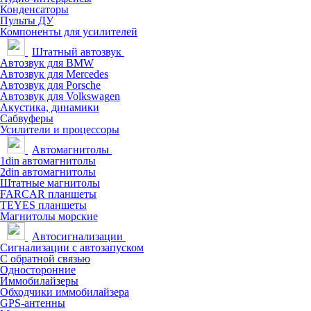
Конденсаторы
Пульты ДУ
Компоненты для усилителей
Штатный автозвук
Автозвук для BMW
Автозвук для Mercedes
Автозвук для Porsche
Автозвук для Volkswagen
Акустика, динамики
Сабвуферы
Усилители и процессоры
Автомагнитолы
1din автомагнитолы
2din автомагнитолы
Штатные магнитолы
FARCAR планшеты
TEYES планшеты
Магнитолы морские
Автосигнализации
Сигнализации с автозапуском
С обратной связью
Односторонние
Иммобилайзеры
Обходчики иммобилайзера
GPS-антенны