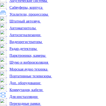
Акустические системы
Сабвуферы, корпуса
Усилители, процессоры
Штатный автозвук
Автомагнитолы
Автосигнализации
Видеорегистраторы
Радар-детекторы
Парктроники, камеры
Шумо и виброизоляция
Морская аудио техника
Портативные телевизоры
Доп. оборудование
Коммутация, кабели
Для инсталляции
Переходные рамки