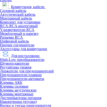
Коммутация, кабели
Силовой кабель
Акустический кабель
Монтажный кабель
Комплект для установки
RCA-RCA аналоговый
Y-разветвители RCA
Межблочный в нарезку
Разъемы RCA
Цифровой кабель
Прочие соединители
Аксессуары для коммутации
Для инсталляции
High-Low преобразователи
Шумоподавители
Регуляторы уровня
Держатели для предохранителей
Предохранители плавкие
Предохранители-автоматы
Клеммы АКБ
Клеммы силовые
Клеммы акустические
Клеммы монтажные
Дистрибьюторы питания
Наконечники (втулки)
Вилки и гнезда прикуривателя