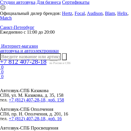
Студии автозвука
Для бизнеса
Сертификаты
Официальный дилер брендов:
Hertz
,
Focal
,
Audison
,
Blam
,
Helix
,
Match
Санкт-Петербург
Ежедневно с 11:00 до 20:00
Интернет-магазин
автозвука и автоэлектроники
+7 812 407-28-18
заказы
по России и СПб
0
0
0
Автозвук-СПБ
Казакова
СПб, ул. М. Казакова, д. 35, 158
тел.
+7 (812) 407-28-18, доб. 158
Автозвук-СПБ
Ополчения
СПб, пр. Н. Ополчения, д. 201, 16
тел.
+7 (812) 407-28-18, доб. 16
Автозвук-СПБ
Просвещения