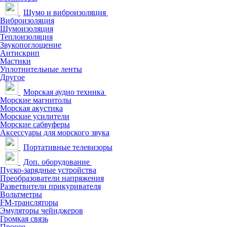
Шумо и виброизоляция
Виброизоляция
Шумоизоляция
Теплоизоляция
Звукопоглощение
Антискрип
Мастики
Уплотнительные ленты
Другое
Морская аудио техника
Морские магнитолы
Морская акустика
Морские усилители
Морские сабвуферы
Аксессуары для морского звука
Портативные телевизоры
Доп. оборудование
Пуско-зарядные устройства
Преобразователи напряжения
Разветвители прикуривателя
Вольтметры
FM-трансляторы
Эмуляторы чейнджеров
Громкая связь
Прочее