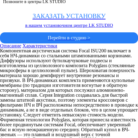
Позвоните в центры LK STUDIO
ЗАКАЗАТЬ УСТАНОВКУ
в нашем установочном центре LK STUDIO
Перейти в студию >
Описание
Характеристики
Компонентная акустическая система Focal ISU200 включает в
себя НЧ-динамики со стальными штампованными корзинами.
Диффузоры используют бутилкаучуковые подвесы и
изготовлены из целлюлозного композита Polyglass (стеклянные
микросферы в целлюлозной пульпе). Шероховатая поверхность
материала хорошо демпфирует внутренние резонансы и
призвуки. В ВЧ-динамиках комплекта применяются купольные
мембраны (по традиции изготовителя вогнутые в обратную
сторону), материалом для которых послужил алюминиево-
магниевый сплав. Серия Integration создавалась для быстрой
замены штатной акустики, поэтому элементы кроссоверов с
фильтрами НЧ и ВЧ расположены непосредственно в проводке к
динамикам, а не в виде отдельных блоков, что в целом упрощает
установку. Следует отметить невысокую стомость модели.
Фирменная технологии Polyglass, которая принесла известность
более продвинутым системам Focal, обеспечивает уверенный
бас и ясную неокрашенную середину. Обратный купол в ВЧ-
звеньях — это плавный и воздушный верх с точной