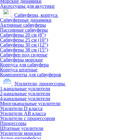
Морские динамики
Аксессуары для акустики
Сабвуферы, корпуса
Сабвуферные динамики
Активные сабвуферы
Пассивные сабвуферы
Сабвуферы 20 см (8")
Сабвуферы 25 см (10")
Сабвуферы 30 см (12")
Сабвуферы 38 см (15")
Сабвуфер под сиденье
Сабвуферы морские
Корпуса для сабвуфера
Корпуса штатные
Компоненты для сабвуферов
Усилители, процессоры
1-канальные усилители
2-канальные усилители
4-канальные усилители
Многоканальные усилители
Усилители D класса
Усилители АВ класса
Усилители с процессором
Процессоры
Штатные усилители
Усилители морские
Аудио-интерфейсы