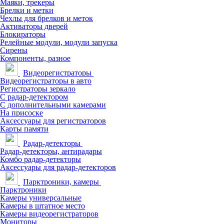
Маяки, трекеры
Брелки и метки
Чехлы для брелков и меток
Активаторы дверей
Блокираторы
Релейные модули, модули запуска
Сирены
Компоненты, разное
Видеорегистраторы
Видеорегистраторы в авто
Регистраторы зеркало
С радар-детектором
С дополнительными камерами
На присоске
Аксессуары для регистраторов
Карты памяти
Радар-детекторы
Радар-детекторы, антирадары
Комбо радар-детекторы
Аксессуары для радар-детекторов
Парктроники, камеры
Парктроники
Камеры универсальные
Камеры в штатное место
Камеры видеорегистраторов
Мониторы