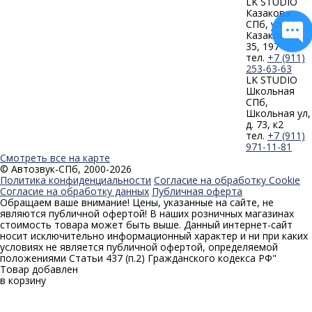
LK STUDIO
Казакова
СПб, ул. М.
Казакова, д.
35, 197
тел.
+7 (911)
253-63-63
LK STUDIO
Школьная
СПб,
Школьная ул,
д. 73, к2
тел.
+7 (911)
971-11-81
Смотреть все на карте
© Автозвук-СПб, 2000-2026
Политика конфиденциальности
Согласие на обработку Cookie
Согласие на обработку данных
Публичная оферта
Обращаем ваше внимание! Цены, указанные на сайте, не
являются публичной офертой! В наших розничных магазинах
стоимость товара может быть выше. Данный интернет-сайт
носит исключительно информационный характер и ни при каких
условиях не является публичной офертой, определяемой
положениями Статьи 437 (п.2) Гражданского кодекса РФ"
Товар добавлен
в корзину