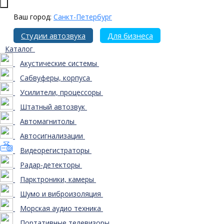
Ваш город:
Санкт-Петербург
Студии автозвука
Для бизнеса
Каталог
Акустические системы
Сабвуферы, корпуса
Усилители, процессоры
Штатный автозвук
Автомагнитолы
Автосигнализации
Видеорегистраторы
Радар-детекторы
Парктроники, камеры
Шумо и виброизоляция
Морская аудио техника
Портативные телевизоры