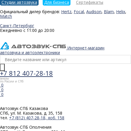
Студии автозвука
Для бизнеса
Сертификаты
Официальный дилер брендов:
Hertz
,
Focal
,
Audison
,
Blam
,
Helix
,
Match
Санкт-Петербург
Ежедневно с 11:00 до 20:00
Интернет-магазин
автозвука и автоэлектроники
+7 812 407-28-18
заказы
по России и СПб
0
0
0
Автозвук-СПБ
Казакова
СПб, ул. М. Казакова, д. 35, 158
тел.
+7 (812) 407-28-18, доб. 158
Автозвук-СПБ
Ополчения