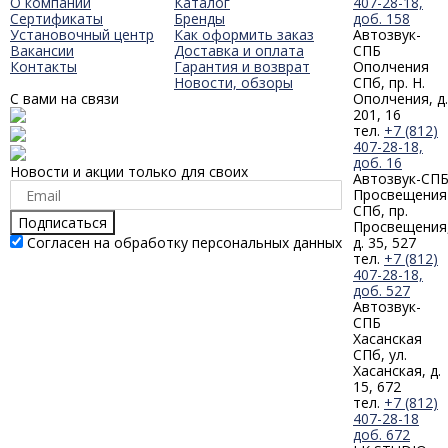
О компании
Каталог
407-28-18,
Сертификаты
Бренды
доб. 158
Установочный центр
Как оформить заказ
Автозвук-
Вакансии
Доставка и оплата
СПБ
Контакты
Гарантия и возврат
Ополчения
Новости, обзоры
СПб, пр. Н.
С вами на связи
Ополчения, д.
201, 16
тел.
+7 (812)
407-28-18,
доб. 16
Новости и акции только для своих
Автозвук-СП
Просвещения
СПб, пр.
Подписаться
Просвещения
Согласен на обработку персональных данных
д. 35, 527
тел.
+7 (812)
407-28-18,
доб. 527
Автозвук-
СПБ
Хасанская
СПб, ул.
Хасанская, д.
15, 672
тел.
+7 (812)
407-28-18
доб. 672