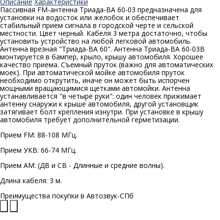
Описание
Характеристики
Пассивная FM-антенна Триада-ВА 60-03 предназначена для
установки на водосток или желобок и обеспечивает
стабильный прием сигнала в городской черте и сельской
местности. Цвет черный. Кабеля 3 метра достаточно, чтобы
установить устройство на любой легковой автомобиль.
Антенна врезная "Триада-ВА 60". Антенна Триада-ВА 60-03В
монтируется в бампер, крыло, крышу автомобиля. Хорошее
качество приема. Съемный пруток (важно для автоматических
моек). При автоматической мойке автомобиля пруток
необходимо открутить, иначе он может быть испорчен
мощными вращающимися щетками автомойки. Антенна
устанавливается "в четыре руки": один человек прижимает
антенну снаружи к крыше автомобиля, другой установщик
затягивает болт крепления изнутри. При установке в крышу
автомобиля требует дополнительной герметизации.
Прием FM: 88-108 МГц.
Прием УКВ: 66-74 МГц.
Прием АМ: (ДВ и СВ - Длинные и средние волны).
Длина кабеля: 3 м.
Преимущества покупки в
Автозвук-СПб