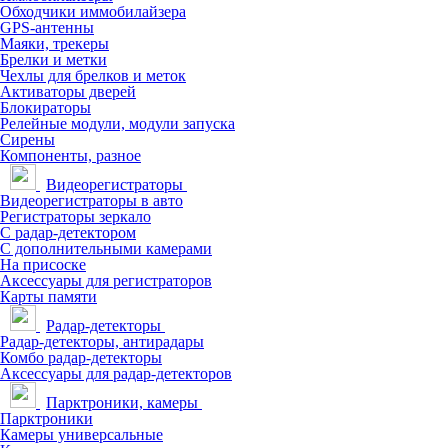
Обходчики иммобилайзера
GPS-антенны
Маяки, трекеры
Брелки и метки
Чехлы для брелков и меток
Активаторы дверей
Блокираторы
Релейные модули, модули запуска
Сирены
Компоненты, разное
Видеорегистраторы
Видеорегистраторы в авто
Регистраторы зеркало
С радар-детектором
С дополнительными камерами
На присоске
Аксессуары для регистраторов
Карты памяти
Радар-детекторы
Радар-детекторы, антирадары
Комбо радар-детекторы
Аксессуары для радар-детекторов
Парктроники, камеры
Парктроники
Камеры универсальные