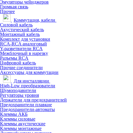
Эмуляторы чейнджеров
Громкая связь
Прочее
Коммутация, кабели
Силовой кабель
Акустический кабель
Монтажный кабель
Комплект для установки
RCA-RCA аналоговый
Y-разветвители RCA
Межблочный в нарезку
Разъемы RCA
Цифровой кабель
Прочие соединители
Аксессуары для коммутации
Для инсталляции
High-Low преобразователи
Шумоподавители
Регуляторы уровня
Держатели для предохранителей
Предохранители плавкие
Предохранители-автоматы
Клеммы АКБ
Клеммы силовые
Клеммы акустические
Клеммы монтажные