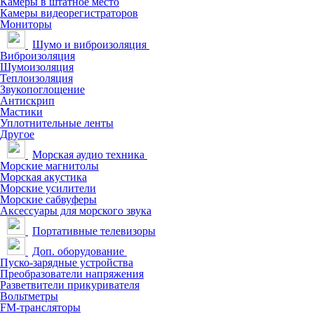
Камеры в штатное место
Камеры видеорегистраторов
Мониторы
Шумо и виброизоляция
Виброизоляция
Шумоизоляция
Теплоизоляция
Звукопоглощение
Антискрип
Мастики
Уплотнительные ленты
Другое
Морская аудио техника
Морские магнитолы
Морская акустика
Морские усилители
Морские сабвуферы
Аксессуары для морского звука
Портативные телевизоры
Доп. оборудование
Пуско-зарядные устройства
Преобразователи напряжения
Разветвители прикуривателя
Вольтметры
FM-трансляторы