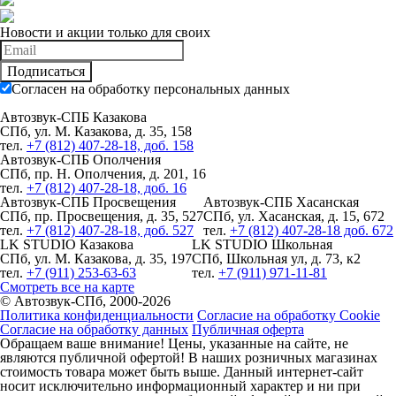
Новости и акции только для своих
Подписаться
Согласен на обработку персональных данных
Автозвук-СПБ Казакова
СПб, ул. М. Казакова, д. 35, 158
тел.
+7 (812) 407-28-18, доб. 158
Автозвук-СПБ Ополчения
СПб, пр. Н. Ополчения, д. 201, 16
тел.
+7 (812) 407-28-18, доб. 16
Автозвук-СПБ Просвещения
Автозвук-СПБ Хасанская
СПб, пр. Просвещения, д. 35, 527
СПб, ул. Хасанская, д. 15, 672
тел.
+7 (812) 407-28-18, доб. 527
тел.
+7 (812) 407-28-18 доб. 672
LK STUDIO Казакова
LK STUDIO Школьная
СПб, ул. М. Казакова, д. 35, 197
СПб, Школьная ул, д. 73, к2
тел.
+7 (911) 253-63-63
тел.
+7 (911) 971-11-81
Смотреть все на карте
© Автозвук-СПб, 2000-2026
Политика конфиденциальности
Согласие на обработку Cookie
Согласие на обработку данных
Публичная оферта
Обращаем ваше внимание! Цены, указанные на сайте, не
являются публичной офертой! В наших розничных магазинах
стоимость товара может быть выше. Данный интернет-сайт
носит исключительно информационный характер и ни при