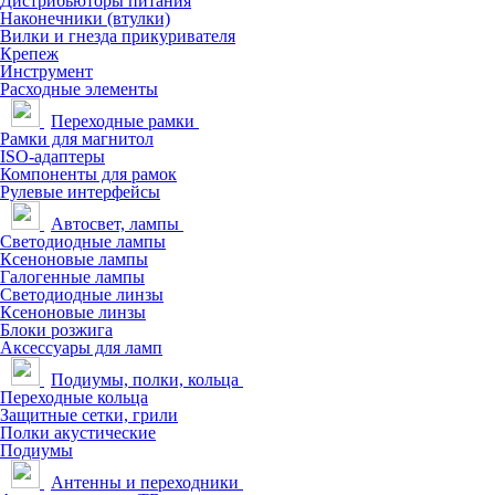
Дистрибьюторы питания
Наконечники (втулки)
Вилки и гнезда прикуривателя
Крепеж
Инструмент
Расходные элементы
Переходные рамки
Рамки для магнитол
ISO-адаптеры
Компоненты для рамок
Рулевые интерфейсы
Автосвет, лампы
Светодиодные лампы
Ксеноновые лампы
Галогенные лампы
Светодиодные линзы
Ксеноновые линзы
Блоки розжига
Аксессуары для ламп
Подиумы, полки, кольца
Переходные кольца
Защитные сетки, грили
Полки акустические
Подиумы
Антенны и переходники