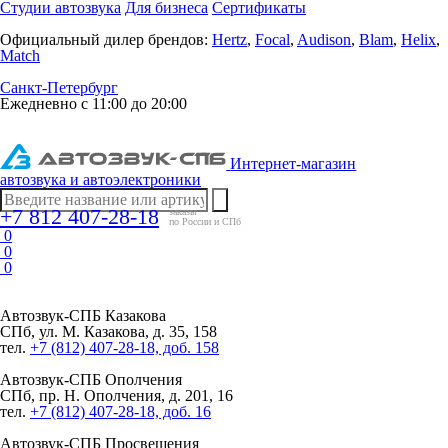
Студии автозвука
Для бизнеса
Сертификаты
Официальный дилер брендов:
Hertz
,
Focal
,
Audison
,
Blam
,
Helix
,
Match
Санкт-Петербург
Ежедневно с 11:00 до 20:00
Интернет-магазин
автозвука и автоэлектроники
+7 812 407-28-18
заказы
по России и СПб
0
0
0
Автозвук-СПБ
Казакова
СПб, ул. М. Казакова, д. 35, 158
тел.
+7 (812) 407-28-18, доб. 158
Автозвук-СПБ
Ополчения
СПб, пр. Н. Ополчения, д. 201, 16
тел.
+7 (812) 407-28-18, доб. 16
Автозвук-СПБ
Просвещения