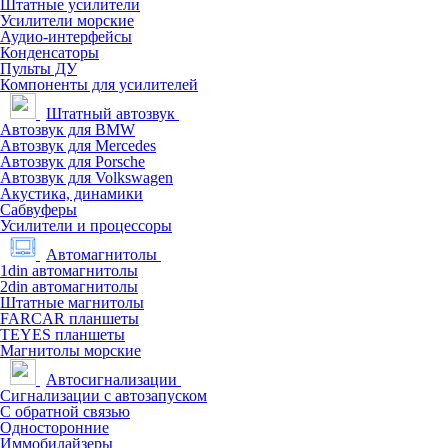
Штатные усилители
Усилители морские
Аудио-интерфейсы
Конденсаторы
Пульты ДУ
Компоненты для усилителей
Штатный автозвук
Автозвук для BMW
Автозвук для Mercedes
Автозвук для Porsche
Автозвук для Volkswagen
Акустика, динамики
Сабвуферы
Усилители и процессоры
Автомагнитолы
1din автомагнитолы
2din автомагнитолы
Штатные магнитолы
FARCAR планшеты
TEYES планшеты
Магнитолы морские
Автосигнализации
Сигнализации с автозапуском
С обратной связью
Односторонние
Иммобилайзеры