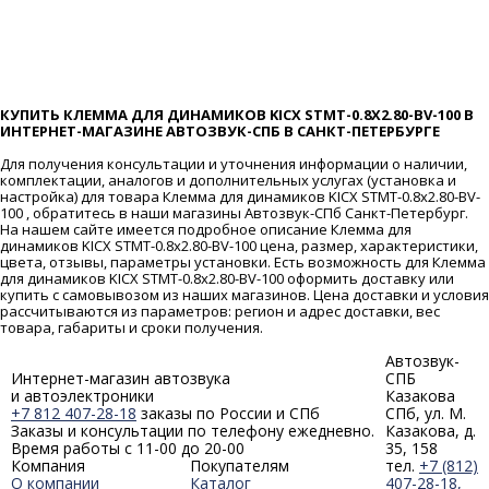
КУПИТЬ КЛЕММА ДЛЯ ДИНАМИКОВ KICX STMT-0.8X2.80-BV-100 В
ИНТЕРНЕТ-МАГАЗИНЕ АВТОЗВУК-СПБ В САНКТ-ПЕТЕРБУРГЕ
Для получения консультации и уточнения информации о наличии,
комплектации, аналогов и дополнительных услугах (установка и
настройка) для товара Клемма для динамиков KICX STMT-0.8x2.80-BV-
100 , обратитесь в наши магазины Автозвук-СПб Санкт-Петербург.
На нашем сайте имеется подробное описание Клемма для
динамиков KICX STMT-0.8x2.80-BV-100 цена, размер, характеристики,
цвета, отзывы, параметры установки. Есть возможность для Клемма
для динамиков KICX STMT-0.8x2.80-BV-100 оформить доставку или
купить с самовывозом из наших магазинов. Цена доставки и условия
рассчитываются из параметров: регион и адрес доставки, вес
товара, габариты и сроки получения.
Автозвук-
Интернет-магазин автозвука
СПБ
и автоэлектроники
Казакова
+7 812 407-28-18
заказы по России и СПб
СПб, ул. М.
Заказы и консультации по телефону ежедневно.
Казакова, д.
Время работы с 11-00 до 20-00
35, 158
Компания
Покупателям
тел.
+7 (812)
О компании
Каталог
407-28-18,