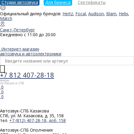
Студии автозвука
Для бизнеса
Сертификаты
Официальный дилер брендов:
Hertz
,
Focal
,
Audison
,
Blam
,
Helix
,
Match
Санкт-Петербург
Ежедневно с 11:00 до 20:00
Интернет-магазин
автозвука и автоэлектроники
+7 812 407-28-18
заказы
по России и СПб
0
0
0
Автозвук-СПБ
Казакова
СПб, ул. М. Казакова, д. 35, 158
тел.
+7 (812) 407-28-18, доб. 158
Автозвук-СПБ
Ополчения