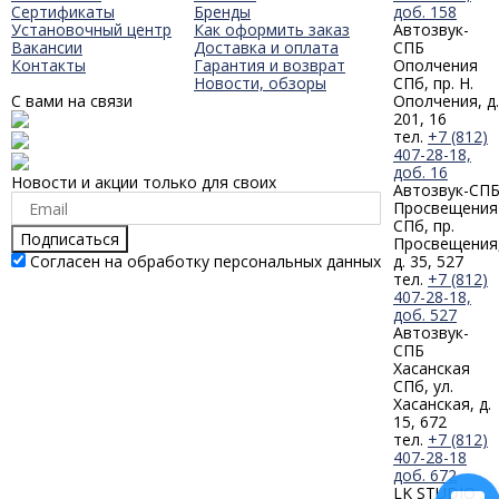
Сертификаты
Бренды
доб. 158
Установочный центр
Как оформить заказ
Автозвук-
Вакансии
Доставка и оплата
СПБ
Контакты
Гарантия и возврат
Ополчения
Новости, обзоры
СПб, пр. Н.
С вами на связи
Ополчения, д.
201, 16
тел.
+7 (812)
407-28-18,
доб. 16
Новости и акции только для своих
Автозвук-СП
Просвещения
СПб, пр.
Подписаться
Просвещения
Согласен на обработку персональных данных
д. 35, 527
тел.
+7 (812)
407-28-18,
доб. 527
Автозвук-
СПБ
Хасанская
СПб, ул.
Хасанская, д.
15, 672
тел.
+7 (812)
407-28-18
доб. 672
LK STUDIO