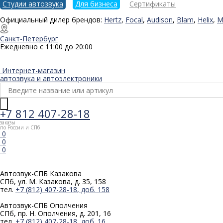
Студии автозвука
Для бизнеса
Сертификаты
Официальный дилер брендов:
Hertz
,
Focal
,
Audison
,
Blam
,
Helix
,
M
Санкт-Петербург
Ежедневно с 11:00 до 20:00
Интернет-магазин
автозвука и автоэлектроники
+7 812 407-28-18
заказы
по России и СПб
0
0
0
Автозвук-СПБ
Казакова
СПб, ул. М. Казакова, д. 35, 158
тел.
+7 (812) 407-28-18, доб. 158
Автозвук-СПБ
Ополчения
СПб, пр. Н. Ополчения, д. 201, 16
тел.
+7 (812) 407-28-18, доб. 16