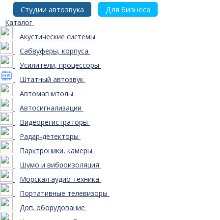
Студии автозвука
Для бизнеса
Каталог
Акустические системы
Сабвуферы, корпуса
Усилители, процессоры
Штатный автозвук
Автомагнитолы
Автосигнализации
Видеорегистраторы
Радар-детекторы
Парктроники, камеры
Шумо и виброизоляция
Морская аудио техника
Портативные телевизоры
Доп. оборудование