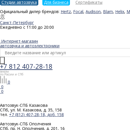
Студии автозвука
Для бизнеса
Сертификаты
Официальный дилер брендов:
Hertz
,
Focal
,
Audison
,
Blam
,
Helix
,
M
Санкт-Петербург
Ежедневно с 11:00 до 20:00
Интернет-магазин
автозвука и автоэлектроники
+7 812 407-28-18
заказы
по России и СПб
0
0
0
Автозвук-СПБ
Казакова
СПб, ул. М. Казакова, д. 35, 158
тел.
+7 (812) 407-28-18, доб. 158
Автозвук-СПБ
Ополчения
СПб, пр. Н. Ополчения, д. 201, 16