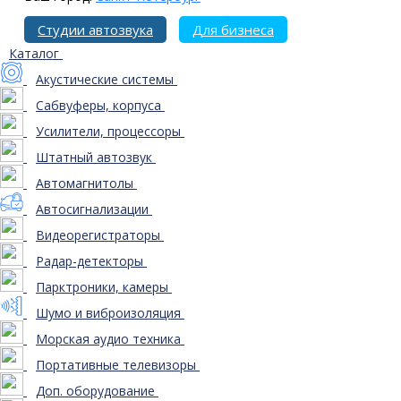
Студии автозвука
Для бизнеса
Каталог
Акустические системы
Сабвуферы, корпуса
Усилители, процессоры
Штатный автозвук
Автомагнитолы
Автосигнализации
Видеорегистраторы
Радар-детекторы
Парктроники, камеры
Шумо и виброизоляция
Морская аудио техника
Портативные телевизоры
Доп. оборудование