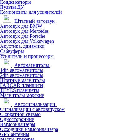
Конденсаторы
Пульты ДУ
Компоненты для усилителей
Штатный автозвук
Автозвук для BMW
Автозвук для Mercedes
Автозвук для Porsche
Автозвук для Volkswagen
Акустика, динамики
Сабвуферы
Усилители и процессоры
Автомагнитолы
1din автомагнитолы
2din автомагнитолы
Штатные магнитолы
FARCAR планшеты
TEYES планшеты
Магнитолы морские
Автосигнализации
Сигнализации с автозапуском
С обратной связью
Односторонние
Иммобилайзеры
Обходчики иммобилайзера
GPS-антенны
Маяки, трекеры