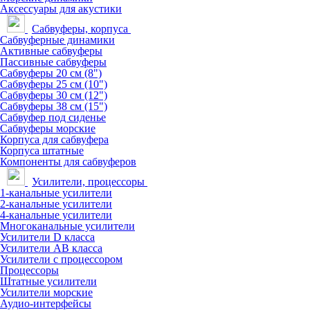
Аксессуары для акустики
Сабвуферы, корпуса
Сабвуферные динамики
Активные сабвуферы
Пассивные сабвуферы
Сабвуферы 20 см (8")
Сабвуферы 25 см (10")
Сабвуферы 30 см (12")
Сабвуферы 38 см (15")
Сабвуфер под сиденье
Сабвуферы морские
Корпуса для сабвуфера
Корпуса штатные
Компоненты для сабвуферов
Усилители, процессоры
1-канальные усилители
2-канальные усилители
4-канальные усилители
Многоканальные усилители
Усилители D класса
Усилители АВ класса
Усилители с процессором
Процессоры
Штатные усилители
Усилители морские
Аудио-интерфейсы