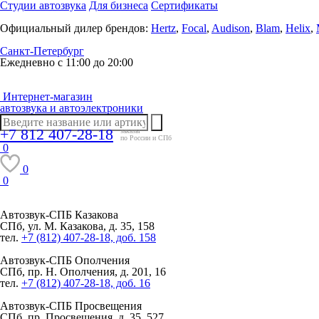
Студии автозвука
Для бизнеса
Сертификаты
Официальный дилер брендов:
Hertz
,
Focal
,
Audison
,
Blam
,
Helix
,
Санкт-Петербург
Ежедневно с 11:00 до 20:00
Интернет-магазин
автозвука и автоэлектроники
+7 812 407-28-18
заказы
по России и СПб
0
0
0
Автозвук-СПБ
Казакова
СПб, ул. М. Казакова, д. 35, 158
тел.
+7 (812) 407-28-18, доб. 158
Автозвук-СПБ
Ополчения
СПб, пр. Н. Ополчения, д. 201, 16
тел.
+7 (812) 407-28-18, доб. 16
Автозвук-СПБ
Просвещения
СПб, пр. Просвещения, д. 35, 527