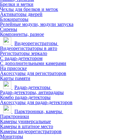
Брелки и метки
Чехлы для брелков и меток
Активаторы дверей
Блокираторы
Релейные модули, модули запуска
Сирены
Компоненты, разное
Видеорегистраторы
Видеорегистраторы в авто
Регистраторы зеркало
С радар-детектором
С дополнительными камерами
На присоске
Аксессуары для регистраторов
Карты памяти
Радар-детекторы
Радар-детекторы, антирадары
Комбо радар-детекторы
Аксессуары для радар-детекторов
Парктроники, камеры
Парктроники
Камеры универсальные
Камеры в штатное место
Камеры видеорегистраторов
Мониторы